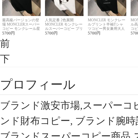
最高級バージョンの登
人気定番 2色展開
MONCLER モンクレー
MO
場 MONCLERスーパー
MONCLER モンクレー
ルプリント半袖Tシャ
ル高
コピー モンクレール星
ルスーパーコピー プリ
ツコピー男女兼用大人
コピ
座半袖Tシャツ
5700
円
ント半袖Tシャツ
5700
円
可愛い春夏コーデ
5700
円
ィブ
570
前
下
プロフィール
ブランド激安市場,スーパーコ
ンド財布コピー, ブランド腕時
ブランドスーパーコピー商品,