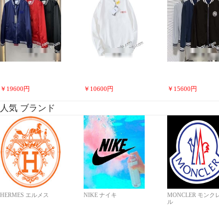
￥
19600
円
￥
10600
円
￥
15600
円
人気 ブランド
HERMES エルメス
NIKE ナイキ
MONCLER モンク
ル