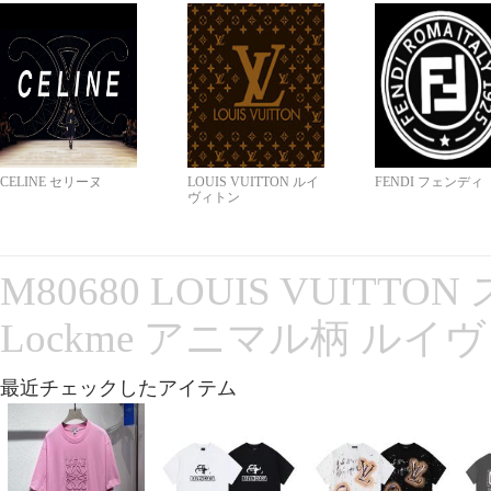
CELINE セリーヌ
LOUIS VUITTON ルイ
FENDI フェンディ
ヴィトン
M80680 LOUIS VUITT
Lockme アニマル柄 ルイ
最近チェックしたアイテム