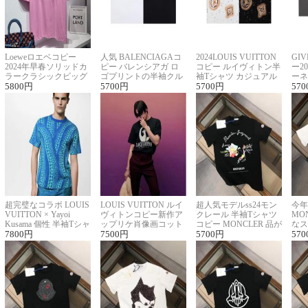
Loeweロエベコピー
人気 BALENCIAGAコ
2024LOUIS VUITTON
GI
2024年早春ソリッドカ
ピー バレンシアガ ロ
コピー ルイヴィトン半
ー2
ラークラシックビッグ
ゴプリントの半袖クル
袖Tシャツ カジュアル
ーネ
ロゴ刺繍Tシャツ
5800
円
ーネックTシャツ
5700
円
に馴染む 2色展開
5700
円
ー 
570
超完璧なコラボ LOUIS
LOUIS VUITTON ルイ
超人気モデルss24モン
今年
VUITTON × Yayoi
ヴィトンコピー新作ア
クレール 半袖Tシャツ
MO
Kusama 個性 半袖Tシャ
ップリケ肖像画コット
コピー MONCLER 品が
なス
ツコピー男女兼用
7800
円
ンニット半袖Tシャツ
7500
円
良く見た目
5700
円
ルコ
570