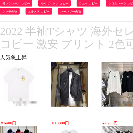
モンクレール コピー
ルイヴィトン コピー
ロエベ コピー
クロムハーツ コ
グッチ偽物
エルメス コピー
バーバリー偽物
2022 半袖Tシャツ 海外
コピー 激安 プリント 2色
人気急上昇
￥
6400
円
￥
13800
円
￥
8200
円