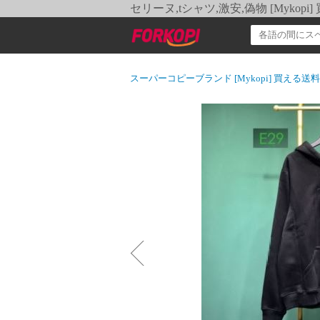
セリーヌ,tシャツ,激安,偽物 [Myko
スーパーコピーブランド [Mykopi] 買える