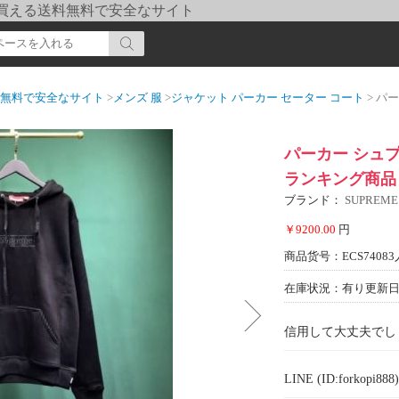
pi] 買える送料無料で安全なサイト
送料無料で安全なサイト
>
メンズ 服
>
ジャケット パーカー セーター コート
> パーカー
パーカー シュプ
ランキング商品 
ブランド：
SUPREM
￥9200.00
円
商品货号：ECS74083
在庫状況：有り
更新日期
信用して大丈夫でし
LINE (ID:forkopi