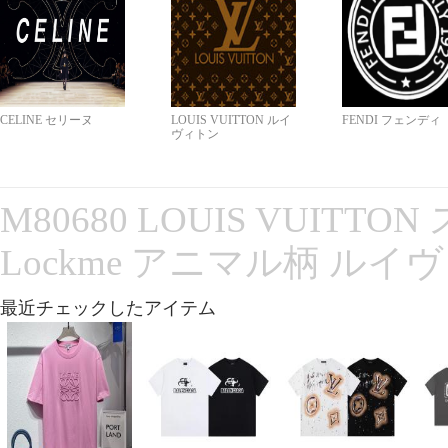
CELINE セリーヌ
LOUIS VUITTON ルイ
FENDI フェンディ
ヴィトン
M80680 LOUIS VUITT
Lockme アニマル柄 ルイ
最近チェックしたアイテム