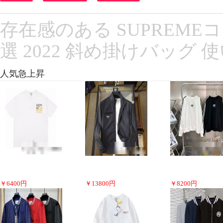
存在感のある SUPREME
選 2022 斜め掛けバッグ
人気急上昇
￥
6400
円
￥
13800
円
￥
8200
円