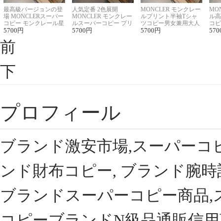
最高級バージョンの登
人気定番 2色展開
MONCLER モンクレー
MO
場 MONCLERスーパー
MONCLER モンクレー
ルプリント半袖Tシャ
ル高
コピー モンクレール星
ルスーパーコピー プリ
ツコピー男女兼用大人
コピ
座半袖Tシャツ
5700
円
ント半袖Tシャツ
5700
円
可愛い春夏コーデ
5700
円
ィブ
570
前
下
プロフィール
ブランド激安市場,スーパーコ
ンド財布コピー, ブランド腕時
ブランドスーパーコピー商品,
コピーブランドN級品通販信用