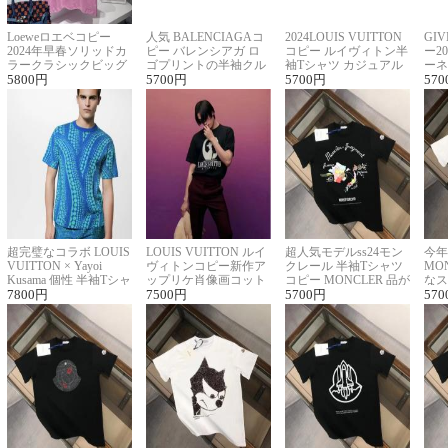
Loeweロエベコピー
人気 BALENCIAGAコ
2024LOUIS VUITTON
GI
2024年早春ソリッドカ
ピー バレンシアガ ロ
コピー ルイヴィトン半
ー2
ラークラシックビッグ
ゴプリントの半袖クル
袖Tシャツ カジュアル
ーネ
ロゴ刺繍Tシャツ
5800
円
ーネックTシャツ
5700
円
に馴染む 2色展開
5700
円
ー 
570
超完璧なコラボ LOUIS
LOUIS VUITTON ルイ
超人気モデルss24モン
今年
VUITTON × Yayoi
ヴィトンコピー新作ア
クレール 半袖Tシャツ
MO
Kusama 個性 半袖Tシャ
ップリケ肖像画コット
コピー MONCLER 品が
なス
ツコピー男女兼用
7800
円
ンニット半袖Tシャツ
7500
円
良く見た目
5700
円
ルコ
570