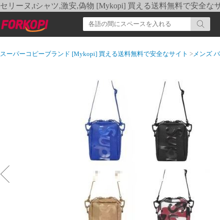
セリーヌ,tシャツ,激安,偽物 [Mykopi] 買える送料無料で安全な
スーパーコピーブランド [Mykopi] 買える送料無料で安全なサイト
>
メンズ 