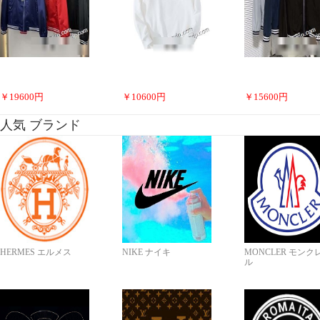
￥
19600
円
￥
10600
円
￥
15600
円
人気 ブランド
HERMES エルメス
NIKE ナイキ
MONCLER モンク
ル