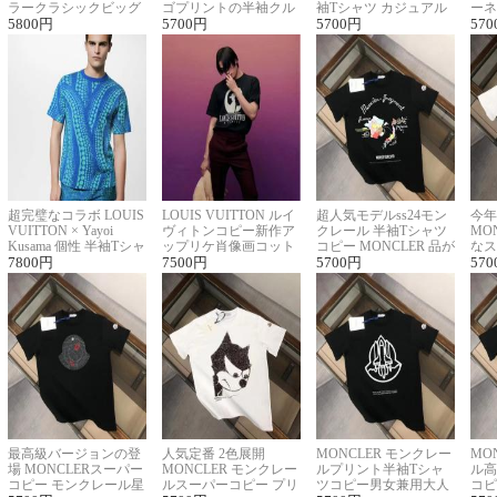
ラークラシックビッグ
ゴプリントの半袖クル
袖Tシャツ カジュアル
ーネ
ロゴ刺繍Tシャツ
5800
円
ーネックTシャツ
5700
円
に馴染む 2色展開
5700
円
ー 
570
超完璧なコラボ LOUIS
LOUIS VUITTON ルイ
超人気モデルss24モン
今年
VUITTON × Yayoi
ヴィトンコピー新作ア
クレール 半袖Tシャツ
MO
Kusama 個性 半袖Tシャ
ップリケ肖像画コット
コピー MONCLER 品が
なス
ツコピー男女兼用
7800
円
ンニット半袖Tシャツ
7500
円
良く見た目
5700
円
ルコ
570
最高級バージョンの登
人気定番 2色展開
MONCLER モンクレー
MO
場 MONCLERスーパー
MONCLER モンクレー
ルプリント半袖Tシャ
ル高
コピー モンクレール星
ルスーパーコピー プリ
ツコピー男女兼用大人
コピ