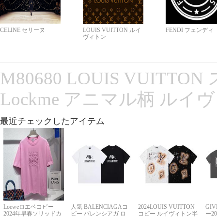
CELINE セリーヌ
LOUIS VUITTON ルイ
FENDI フェンディ
ヴィトン
M80680 LOUIS VUITT
Lockme アニマル柄 ルイ
最近チェックしたアイテム
Loeweロエベコピー
人気 BALENCIAGAコ
2024LOUIS VUITTON
GI
2024年早春ソリッドカ
ピー バレンシアガ ロ
コピー ルイヴィトン半
ー2