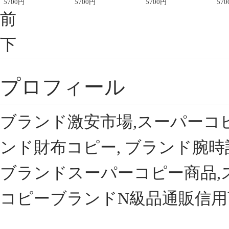
座半袖Tシャツ
5700
円
ント半袖Tシャツ
5700
円
可愛い春夏コーデ
5700
円
ィブ
570
前
下
プロフィール
ブランド激安市場,スーパーコ
ンド財布コピー, ブランド腕時
ブランドスーパーコピー商品,
コピーブランドN級品通販信用