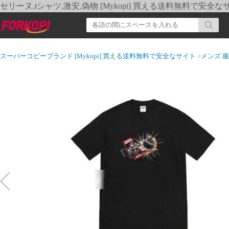
セリーヌ,tシャツ,激安,偽物 [Mykopi] 買える送料無料で安全な
スーパーコピーブランド [Mykopi] 買える送料無料で安全なサイト
>
メンズ 服