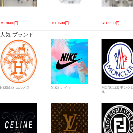
￥
19600
円
￥
10600
円
￥
15600
円
人気 ブランド
HERMES エルメス
NIKE ナイキ
MONCLER モンク
ル