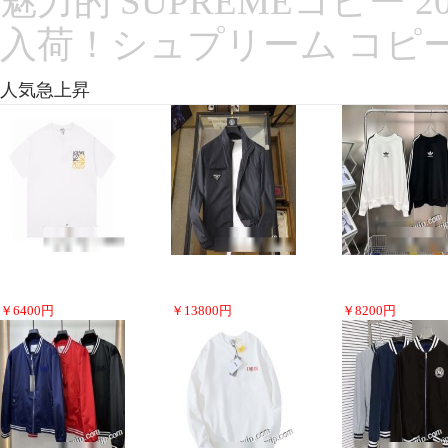
魅力的 SUPREMEコピー
入荷！シュプリーム コピ
人気急上昇
￥
6400
円
￥
13800
円
￥
8200
円