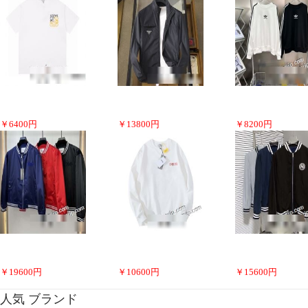
￥
6400
円
￥
13800
円
￥
8200
円
￥
19600
円
￥
10600
円
￥
15600
円
人気 ブランド