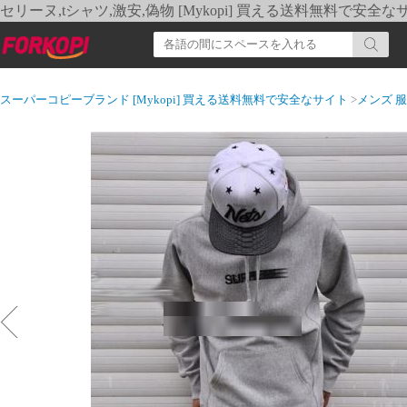
セリーヌ,tシャツ,激安,偽物 [Mykopi] 買える送料無料で安全な
スーパーコピーブランド [Mykopi] 買える送料無料で安全なサイト
>
メンズ 服