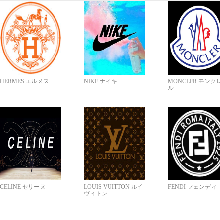
HERMES エルメス
NIKE ナイキ
MONCLER モンク
ル
CELINE セリーヌ
LOUIS VUITTON ルイ
FENDI フェンディ
ヴィトン