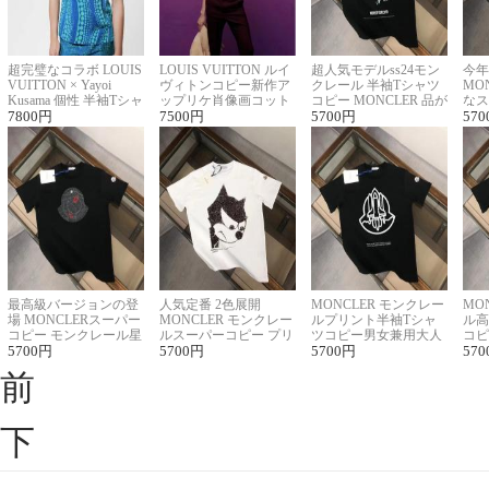
超完璧なコラボ LOUIS
LOUIS VUITTON ルイ
超人気モデルss24モン
今年
VUITTON × Yayoi
ヴィトンコピー新作ア
クレール 半袖Tシャツ
MO
Kusama 個性 半袖Tシャ
ップリケ肖像画コット
コピー MONCLER 品が
なス
ツコピー男女兼用
7800
円
ンニット半袖Tシャツ
7500
円
良く見た目
5700
円
ルコ
570
最高級バージョンの登
人気定番 2色展開
MONCLER モンクレー
MO
場 MONCLERスーパー
MONCLER モンクレー
ルプリント半袖Tシャ
ル高
コピー モンクレール星
ルスーパーコピー プリ
ツコピー男女兼用大人
コピ
座半袖Tシャツ
5700
円
ント半袖Tシャツ
5700
円
可愛い春夏コーデ
5700
円
ィブ
570
前
下