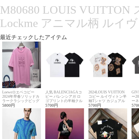
M80680 LOUIS VUITT
Lockme アニマル柄 ルイ
最近チェックしたアイテム
Loeweロエベコピー
人気 BALENCIAGAコ
2024LOUIS VUITTON
GI
2024年早春ソリッドカ
ピー バレンシアガ ロ
コピー ルイヴィトン半
ー2
ラークラシックビッグ
ゴプリントの半袖クル
袖Tシャツ カジュアル
ーネ
ロゴ刺繍Tシャツ
5800
円
ーネックTシャツ
5700
円
に馴染む 2色展開
5700
円
ー 
570