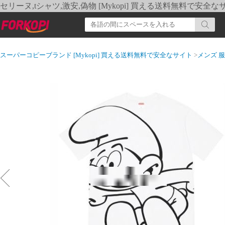
セリーヌ,tシャツ,激安,偽物 [Mykopi] 買える送料無料で安全な
スーパーコピーブランド [Mykopi] 買える送料無料で安全なサイト
>
メンズ 服