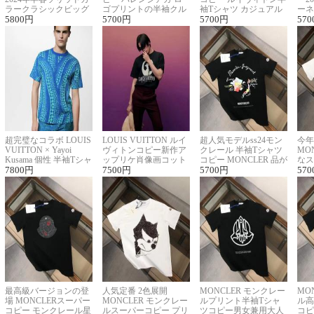
ラークラシックビッグ
ゴプリントの半袖クル
袖Tシャツ カジュアル
ーネ
ロゴ刺繍Tシャツ
5800
円
ーネックTシャツ
5700
円
に馴染む 2色展開
5700
円
ー 
570
超完璧なコラボ LOUIS
LOUIS VUITTON ルイ
超人気モデルss24モン
今年
VUITTON × Yayoi
ヴィトンコピー新作ア
クレール 半袖Tシャツ
MO
Kusama 個性 半袖Tシャ
ップリケ肖像画コット
コピー MONCLER 品が
なス
ツコピー男女兼用
7800
円
ンニット半袖Tシャツ
7500
円
良く見た目
5700
円
ルコ
570
最高級バージョンの登
人気定番 2色展開
MONCLER モンクレー
MO
場 MONCLERスーパー
MONCLER モンクレー
ルプリント半袖Tシャ
ル高
コピー モンクレール星
ルスーパーコピー プリ
ツコピー男女兼用大人
コピ