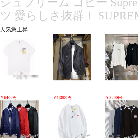
シュプリーム コピー Supreme
ツ 愛らしさ抜群！ SUPREM
人気急上昇
￥
6400
円
￥
13800
円
￥
8200
円