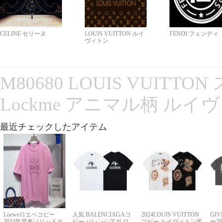
CELINE セリーヌ
LOUIS VUITTON ルイ
FENDI フェンディ
ヴィトン
M80680 LOUIS VUITT
Lockme アニマル柄 ルイ
最近チェックしたアイテム
Loeweロエベコピー
人気 BALENCIAGAコ
2024LOUIS VUITTON
GI
2024年早春ソリッドカ
ピー バレンシアガ ロ
コピー ルイヴィトン半
ー2