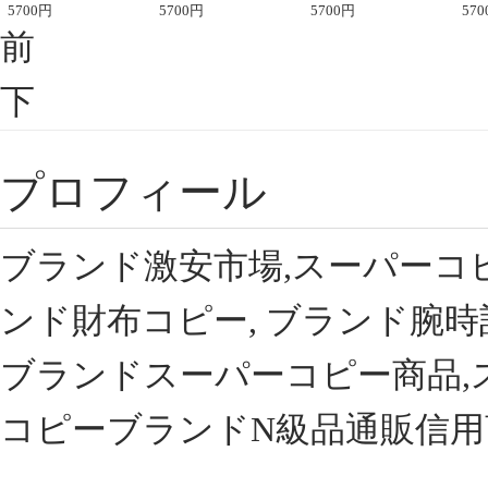
座半袖Tシャツ
5700
円
ント半袖Tシャツ
5700
円
可愛い春夏コーデ
5700
円
ィブ
570
前
下
プロフィール
ブランド激安市場,スーパーコ
ンド財布コピー, ブランド腕時
ブランドスーパーコピー商品,
コピーブランドN級品通販信用