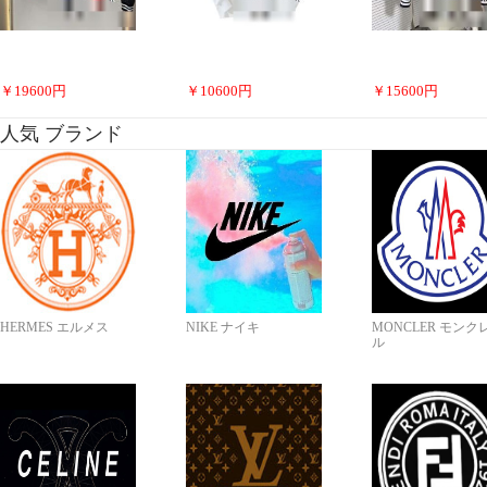
￥
19600
円
￥
10600
円
￥
15600
円
人気 ブランド
HERMES エルメス
NIKE ナイキ
MONCLER モンク
ル