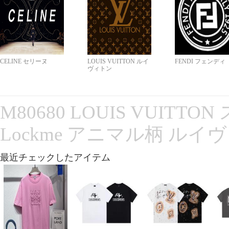
CELINE セリーヌ
LOUIS VUITTON ルイ
FENDI フェンディ
ヴィトン
M80680 LOUIS VUITT
Lockme アニマル柄 ルイ
最近チェックしたアイテム