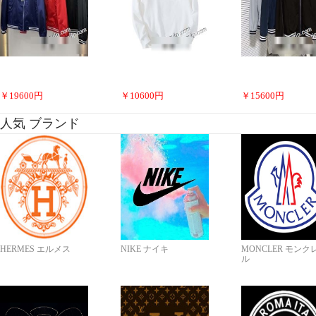
￥
19600
円
￥
10600
円
￥
15600
円
人気 ブランド
HERMES エルメス
NIKE ナイキ
MONCLER モンク
ル