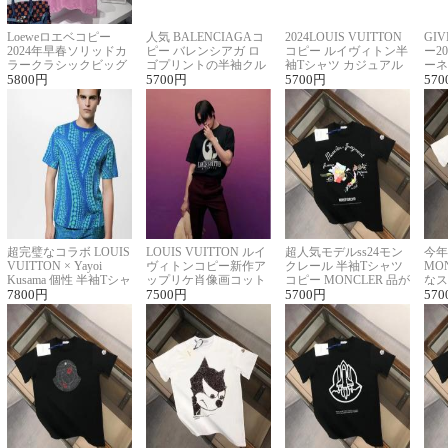
Loeweロエベコピー
人気 BALENCIAGAコ
2024LOUIS VUITTON
GI
2024年早春ソリッドカ
ピー バレンシアガ ロ
コピー ルイヴィトン半
ー2
ラークラシックビッグ
ゴプリントの半袖クル
袖Tシャツ カジュアル
ーネ
ロゴ刺繍Tシャツ
5800
円
ーネックTシャツ
5700
円
に馴染む 2色展開
5700
円
ー 
570
超完璧なコラボ LOUIS
LOUIS VUITTON ルイ
超人気モデルss24モン
今年
VUITTON × Yayoi
ヴィトンコピー新作ア
クレール 半袖Tシャツ
MO
Kusama 個性 半袖Tシャ
ップリケ肖像画コット
コピー MONCLER 品が
なス
ツコピー男女兼用
7800
円
ンニット半袖Tシャツ
7500
円
良く見た目
5700
円
ルコ
570