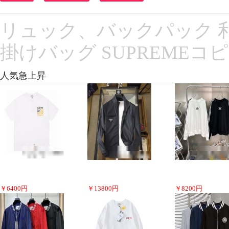
リュック、バックパック 利便
掛けバッグ SUPREMEコ
人気急上昇
￥
6400
円
￥
13800
円
￥
8200
円