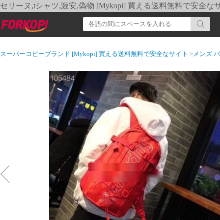
セリーヌ,tシャツ,激安,偽物 [Mykopi] 買える送料無料で安全な
スーパーコピーブランド [Mykopi] 買える送料無料で安全なサイト
>
メンズ 