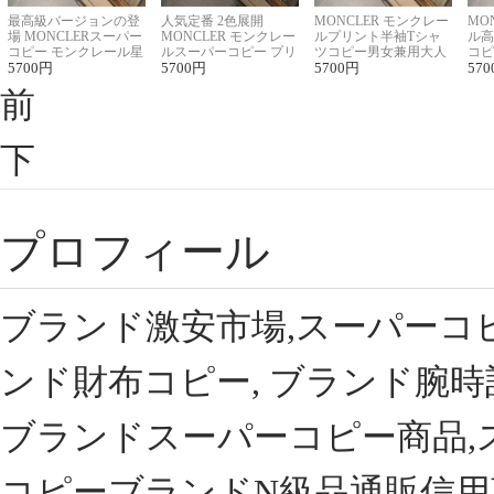
最高級バージョンの登
人気定番 2色展開
MONCLER モンクレー
MO
場 MONCLERスーパー
MONCLER モンクレー
ルプリント半袖Tシャ
ル高
コピー モンクレール星
ルスーパーコピー プリ
ツコピー男女兼用大人
コピ
座半袖Tシャツ
5700
円
ント半袖Tシャツ
5700
円
可愛い春夏コーデ
5700
円
ィブ
570
前
下
プロフィール
ブランド激安市場,スーパーコ
ンド財布コピー, ブランド腕時
ブランドスーパーコピー商品,
コピーブランドN級品通販信用