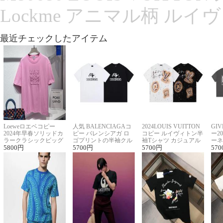
Lockme アニマル柄 ルイ
最近チェックしたアイテム
Loeweロエベコピー
人気 BALENCIAGAコ
2024LOUIS VUITTON
GI
2024年早春ソリッドカ
ピー バレンシアガ ロ
コピー ルイヴィトン半
ー2
ラークラシックビッグ
ゴプリントの半袖クル
袖Tシャツ カジュアル
ーネ
ロゴ刺繍Tシャツ
5800
円
ーネックTシャツ
5700
円
に馴染む 2色展開
5700
円
ー 
570