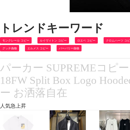
トレンドキーワード
モンクレール コピー
ルイヴィトン コピー
ロエベ コピー
クロムハーツ コ
グッチ偽物
エルメス コピー
バーバリー偽物
パーカー SUPREMEコピー 2色
18FW Split Box Logo Ho
ー お洒落自在
人気急上昇