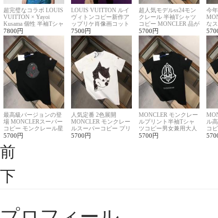
超完璧なコラボ LOUIS
LOUIS VUITTON ルイ
超人気モデルss24モン
今年
VUITTON × Yayoi
ヴィトンコピー新作ア
クレール 半袖Tシャツ
MO
Kusama 個性 半袖Tシャ
ップリケ肖像画コット
コピー MONCLER 品が
なス
ツコピー男女兼用
7800
円
ンニット半袖Tシャツ
7500
円
良く見た目
5700
円
ルコ
570
最高級バージョンの登
人気定番 2色展開
MONCLER モンクレー
MO
場 MONCLERスーパー
MONCLER モンクレー
ルプリント半袖Tシャ
ル高
コピー モンクレール星
ルスーパーコピー プリ
ツコピー男女兼用大人
コピ
座半袖Tシャツ
5700
円
ント半袖Tシャツ
5700
円
可愛い春夏コーデ
5700
円
ィブ
570
前
下
プロフィール