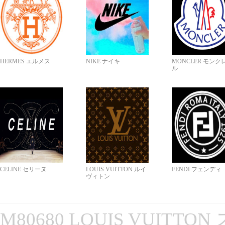
HERMES エルメス
NIKE ナイキ
MONCLER モンク
ル
CELINE セリーヌ
LOUIS VUITTON ルイ
FENDI フェンディ
ヴィトン
M80680 LOUIS VUITT