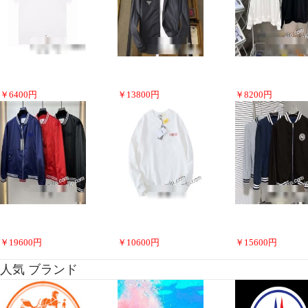
￥
6400
円
￥
13800
円
￥
8200
円
￥
19600
円
￥
10600
円
￥
15600
円
人気 ブランド