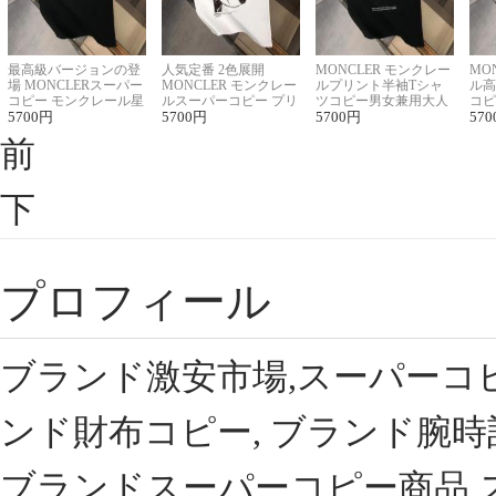
最高級バージョンの登
人気定番 2色展開
MONCLER モンクレー
MO
場 MONCLERスーパー
MONCLER モンクレー
ルプリント半袖Tシャ
ル高
コピー モンクレール星
ルスーパーコピー プリ
ツコピー男女兼用大人
コピ
座半袖Tシャツ
5700
円
ント半袖Tシャツ
5700
円
可愛い春夏コーデ
5700
円
ィブ
570
前
下
プロフィール
ブランド激安市場,スーパーコ
ンド財布コピー, ブランド腕時
ブランドスーパーコピー商品,