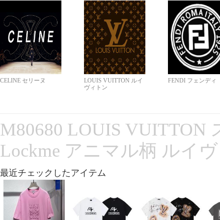
CELINE セリーヌ
LOUIS VUITTON ルイ
FENDI フェンディ
ヴィトン
M80680 LOUIS VUITT
Lockme アニマル柄 ルイ
最近チェックしたアイテム