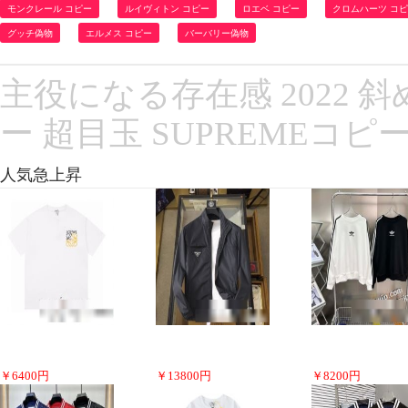
モンクレール コピー
ルイヴィトン コピー
ロエベ コピー
クロムハーツ コ
グッチ偽物
エルメス コピー
バーバリー偽物
主役になる存在感 2022 
ー 超目玉 SUPREMEコピ
人気急上昇
￥
6400
円
￥
13800
円
￥
8200
円