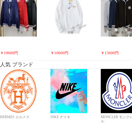
￥
19600
円
￥
10600
円
￥
15600
円
人気 ブランド
HERMES エルメス
NIKE ナイキ
MONCLER モンク
ル