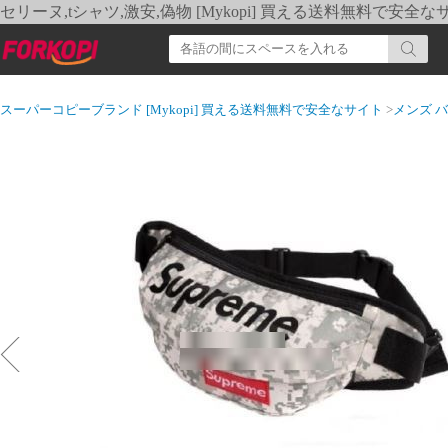
セリーヌ,tシャツ,激安,偽物 [Mykopi] 買える送料無料で安全な
スーパーコピーブランド [Mykopi] 買える送料無料で安全なサイト
>
メンズ 