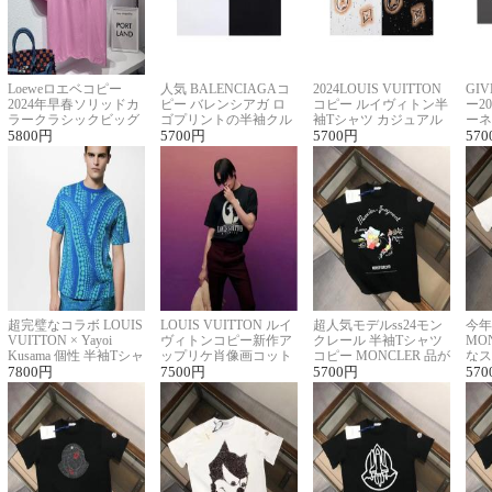
Loeweロエベコピー
人気 BALENCIAGAコ
2024LOUIS VUITTON
GI
2024年早春ソリッドカ
ピー バレンシアガ ロ
コピー ルイヴィトン半
ー2
ラークラシックビッグ
ゴプリントの半袖クル
袖Tシャツ カジュアル
ーネ
ロゴ刺繍Tシャツ
5800
円
ーネックTシャツ
5700
円
に馴染む 2色展開
5700
円
ー 
570
超完璧なコラボ LOUIS
LOUIS VUITTON ルイ
超人気モデルss24モン
今年
VUITTON × Yayoi
ヴィトンコピー新作ア
クレール 半袖Tシャツ
MO
Kusama 個性 半袖Tシャ
ップリケ肖像画コット
コピー MONCLER 品が
なス
ツコピー男女兼用
7800
円
ンニット半袖Tシャツ
7500
円
良く見た目
5700
円
ルコ
570