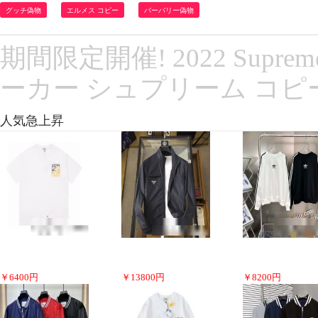
グッチ偽物
エルメス コピー
バーバリー偽物
期間限定開催! 2022 Supreme 
ーカー シュプリーム コピー
人気急上昇
￥
6400
円
￥
13800
円
￥
8200
円