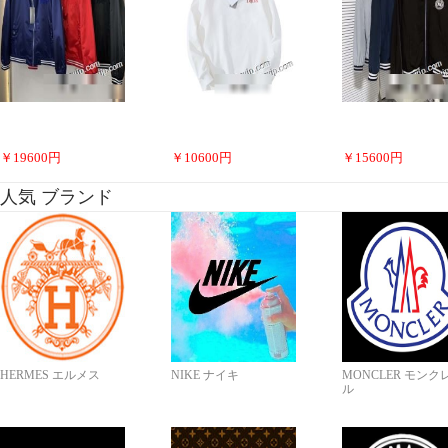
￥
19600
円
￥
10600
円
￥
15600
円
人気 ブランド
HERMES エルメス
NIKE ナイキ
MONCLER モンク
ル