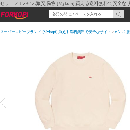
セリーヌ,tシャツ,激安,偽物 [Mykopi] 買える送料無料で安全な
スーパーコピーブランド [Mykopi] 買える送料無料で安全なサイト
>
メンズ 服