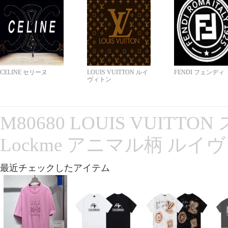
CELINE セリーヌ
LOUIS VUITTON ルイ
FENDI フェンディ
ヴィトン
M80680 LOUIS VUITT
Lockme アニマル柄 ルイ
最近チェックしたアイテム