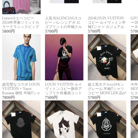
Loeweロエベコピー
人気 BALENCIAGAコ
2024LOUIS VUITTON
GI
2024年早春ソリッドカ
ピー バレンシアガ ロ
コピー ルイヴィトン半
ー2
ラークラシックビッグ
ゴプリントの半袖クル
袖Tシャツ カジュアル
ーネ
ロゴ刺繍Tシャツ
5800
円
ーネックTシャツ
5700
円
に馴染む 2色展開
5700
円
ー 
570
超完璧なコラボ LOUIS
LOUIS VUITTON ルイ
超人気モデルss24モン
今年
VUITTON × Yayoi
ヴィトンコピー新作ア
クレール 半袖Tシャツ
MO
Kusama 個性 半袖Tシャ
ップリケ肖像画コット
コピー MONCLER 品が
なス
ツコピー男女兼用
7800
円
ンニット半袖Tシャツ
7500
円
良く見た目
5700
円
ルコ
570