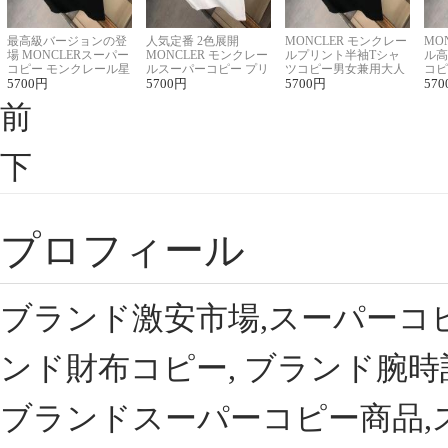
最高級バージョンの登
人気定番 2色展開
MONCLER モンクレー
MO
場 MONCLERスーパー
MONCLER モンクレー
ルプリント半袖Tシャ
ル高
コピー モンクレール星
ルスーパーコピー プリ
ツコピー男女兼用大人
コピ
座半袖Tシャツ
5700
円
ント半袖Tシャツ
5700
円
可愛い春夏コーデ
5700
円
ィブ
570
前
下
プロフィール
ブランド激安市場,スーパーコ
ンド財布コピー, ブランド腕時
ブランドスーパーコピー商品,