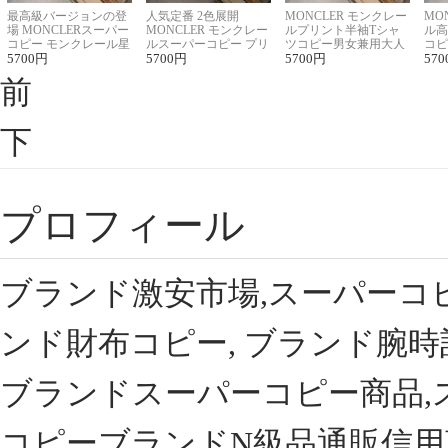
最高級バージョンの登
人気定番 2色展開
MONCLER モンクレー
MO
場 MONCLERスーパー
MONCLER モンクレー
ルプリント半袖Tシャ
ル高
コピー モンクレール星
ルスーパーコピー プリ
ツコピー男女兼用大人
コピ
座半袖Tシャツ
5700
円
ント半袖Tシャツ
5700
円
可愛い春夏コーデ
5700
円
ィブ
570
前
下
プロフィール
ブランド激安市場,スーパーコ
ンド財布コピー, ブランド腕時
ブランドスーパーコピー商品,
コピーブランドN級品通販信用