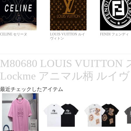
CELINE セリーヌ
LOUIS VUITTON ルイ
FENDI フェンディ
ヴィトン
M80680 LOUIS VUITT
Lockme アニマル柄 ルイ
最近チェックしたアイテム