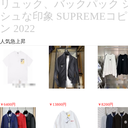
リュック、バックパック 
シュな印象 SUPREME
ン 2022
人気急上昇
￥
6400
円
￥
13800
円
￥
8200
円