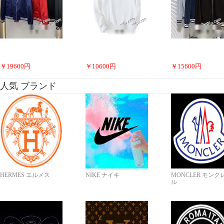
￥
19600
円
￥
10600
円
￥
15600
円
人気 ブランド
HERMES エルメス
NIKE ナイキ
MONCLER モンク
ル