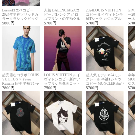
Loeweロエベコピー
人気 BALENCIAGAコ
2024LOUIS VUITTON
GI
2024年早春ソリッドカ
ピー バレンシアガ ロ
コピー ルイヴィトン半
ー2
ラークラシックビッグ
ゴプリントの半袖クル
袖Tシャツ カジュアル
ーネ
ロゴ刺繍Tシャツ
5800
円
ーネックTシャツ
5700
円
に馴染む 2色展開
5700
円
ー 
570
超完璧なコラボ LOUIS
LOUIS VUITTON ルイ
超人気モデルss24モン
今年
VUITTON × Yayoi
ヴィトンコピー新作ア
クレール 半袖Tシャツ
MO
Kusama 個性 半袖Tシャ
ップリケ肖像画コット
コピー MONCLER 品が
なス
ツコピー男女兼用
7800
円
ンニット半袖Tシャツ
7500
円
良く見た目
5700
円
ルコ
570