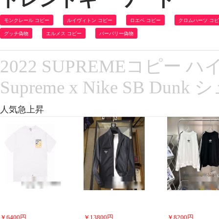
モンクレール コピー
ルイヴィトン コピー
ロエベ コピー
クロムハーツ コ
グッチ偽物
エルメス コピー
バーバリー偽物
2022 SUPREMEコピー
Supreme x Nike SB D
人気急上昇
￥
6400
円
￥
13800
円
￥
8200
円