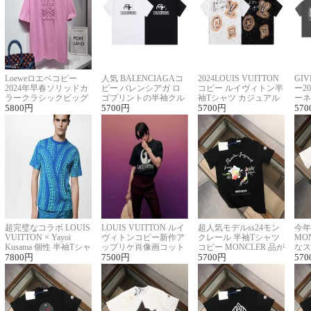
Loeweロエベコピー
人気 BALENCIAGAコ
2024LOUIS VUITTON
GI
2024年早春ソリッドカ
ピー バレンシアガ ロ
コピー ルイヴィトン半
ー2
ラークラシックビッグ
ゴプリントの半袖クル
袖Tシャツ カジュアル
ーネ
ロゴ刺繍Tシャツ
5800
円
ーネックTシャツ
5700
円
に馴染む 2色展開
5700
円
ー 
570
超完璧なコラボ LOUIS
LOUIS VUITTON ルイ
超人気モデルss24モン
今年
VUITTON × Yayoi
ヴィトンコピー新作ア
クレール 半袖Tシャツ
MO
Kusama 個性 半袖Tシャ
ップリケ肖像画コット
コピー MONCLER 品が
なス
ツコピー男女兼用
7800
円
ンニット半袖Tシャツ
7500
円
良く見た目
5700
円
ルコ
570