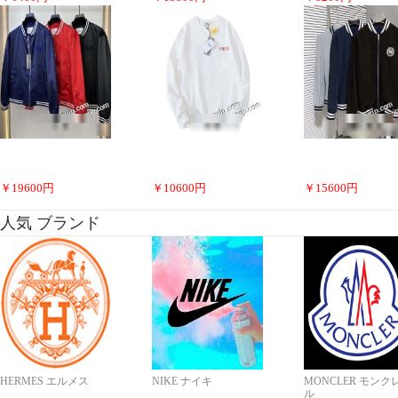
￥
19600
円
￥
10600
円
￥
15600
円
人気 ブランド
HERMES エルメス
NIKE ナイキ
MONCLER モンク
ル