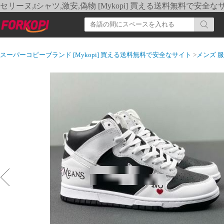
セリーヌ,tシャツ,激安,偽物 [Mykopi] 買える送料無料で安全な
スーパーコピーブランド [Mykopi] 買える送料無料で安全なサイト
>
メンズ 服