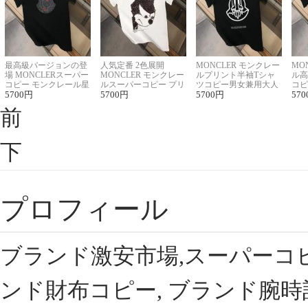
最高級バージョンの登
人気定番 2色展開
MONCLER モンクレー
MO
場 MONCLERスーパー
MONCLER モンクレー
ルプリント半袖Tシャ
ル高
コピー モンクレール星
ルスーパーコピー プリ
ツコピー男女兼用大人
コピ
座半袖Tシャツ
5700
円
ント半袖Tシャツ
5700
円
可愛い春夏コーデ
5700
円
ィブ
570
前
下
プロフィール
ブランド激安市場,スーパーコ
ンド財布コピー, ブランド腕時