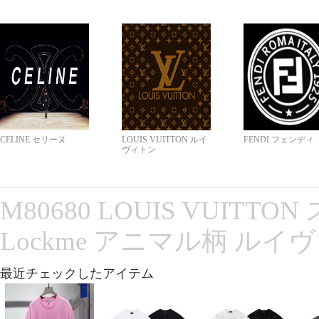
CELINE セリーヌ
LOUIS VUITTON ルイ
FENDI フェンディ
ヴィトン
M80680 LOUIS VUITT
Lockme アニマル柄 ルイ
最近チェックしたアイテム