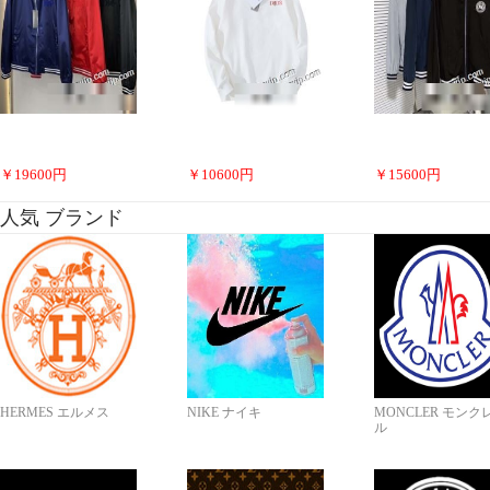
￥
19600
円
￥
10600
円
￥
15600
円
人気 ブランド
HERMES エルメス
NIKE ナイキ
MONCLER モンク
ル