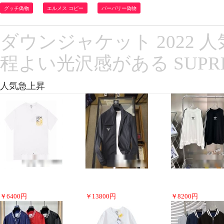
グッチ偽物
エルメス コピー
バーバリー偽物
ダウンジャケット 2022 
程よい光沢感がある SUPR
人気急上昇
￥
6400
円
￥
13800
円
￥
8200
円