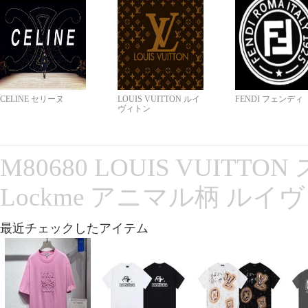
CELINE セリーヌ
LOUIS VUITTON ルイ
FENDI フェンディ
ヴィトン
M80680 LOUIS VUITT
Lockme アニマル柄 ルイ
最近チェックしたアイテム