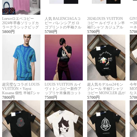
Loeweロエベコピー
人気 BALENCIAGAコ
2024LOUIS VUITTON
GI
2024年早春ソリッドカ
ピー バレンシアガ ロ
コピー ルイヴィトン半
ー2
ラークラシックビッグ
ゴプリントの半袖クル
袖Tシャツ カジュアル
ーネ
ロゴ刺繍Tシャツ
5800
円
ーネックTシャツ
5700
円
に馴染む 2色展開
5700
円
ー 
570
超完璧なコラボ LOUIS
LOUIS VUITTON ルイ
超人気モデルss24モン
今年
VUITTON × Yayoi
ヴィトンコピー新作ア
クレール 半袖Tシャツ
MO
Kusama 個性 半袖Tシャ
ップリケ肖像画コット
コピー MONCLER 品が
なス
ツコピー男女兼用
7800
円
ンニット半袖Tシャツ
7500
円
良く見た目
5700
円
ルコ
570