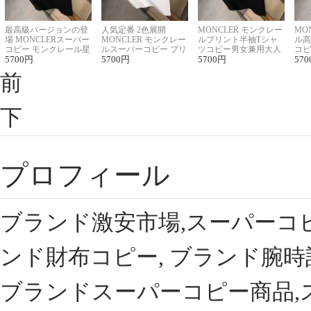
最高級バージョンの登
人気定番 2色展開
MONCLER モンクレー
MO
場 MONCLERスーパー
MONCLER モンクレー
ルプリント半袖Tシャ
ル高
コピー モンクレール星
ルスーパーコピー プリ
ツコピー男女兼用大人
コピ
座半袖Tシャツ
5700
円
ント半袖Tシャツ
5700
円
可愛い春夏コーデ
5700
円
ィブ
570
前
下
プロフィール
ブランド激安市場,スーパーコ
ンド財布コピー, ブランド腕時
ブランドスーパーコピー商品,