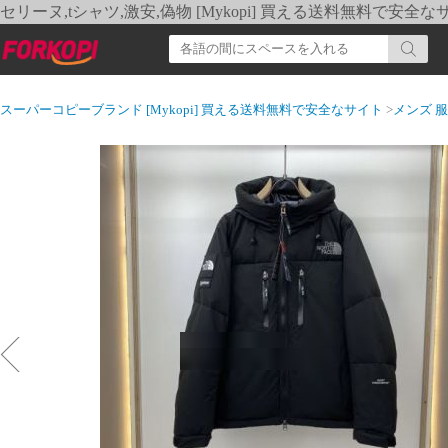
セリーヌ,tシャツ,激安,偽物 [Mykopi] 買える送料無料で安全な
スーパーコピーブランド [Mykopi] 買える送料無料で安全なサイト
>
メンズ 服