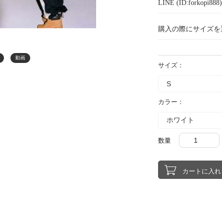
LINE (ID:forkopi
購入の際にサイズを
動画
サイズ：
カラー：
数量