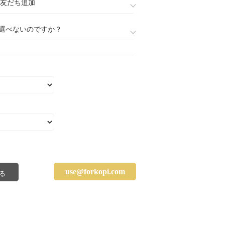
888)友だち追加
選べないのですか？
use@forkopi.com