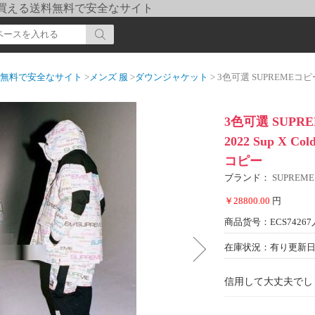
pi] 買える送料無料で安全なサイト
送料無料で安全なサイト
>
メンズ 服
>
ダウンジャケット
> 3色可選 SUPREMEコピー ダウンジャケット
3色可選 SUP
2022 Sup X C
コピー
ブランド：
SUPREM
￥28800.00
円
商品货号：ECS74267
在庫状況：有り
更新日期
信用して大丈夫でし