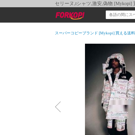
セリーヌ,tシャツ,激安,偽物 [Myko
スーパーコピーブランド [Mykopi] 買える