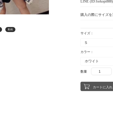
LINE (ID:forkopi
購入の際にサイズを
動画
サイズ：
カラー：
数量