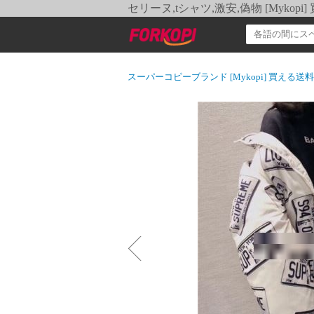
セリーヌ,tシャツ,激安,偽物 [Myko
スーパーコピーブランド [Mykopi] 買える