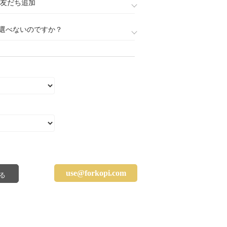
888)友だち追加
選べないのですか？
use@forkopi.com