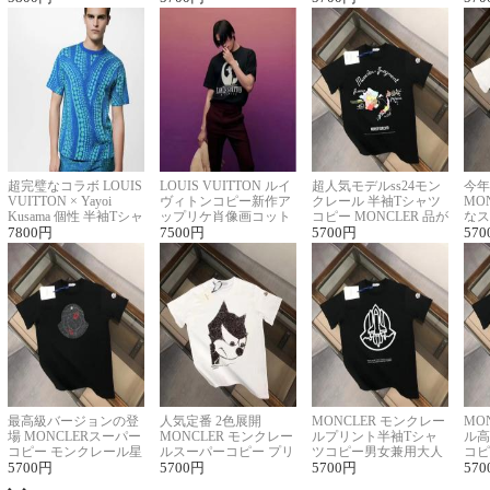
超完璧なコラボ LOUIS
LOUIS VUITTON ルイ
超人気モデルss24モン
今年
VUITTON × Yayoi
ヴィトンコピー新作ア
クレール 半袖Tシャツ
MO
Kusama 個性 半袖Tシャ
ップリケ肖像画コット
コピー MONCLER 品が
なス
ツコピー男女兼用
7800
円
ンニット半袖Tシャツ
7500
円
良く見た目
5700
円
ルコ
570
最高級バージョンの登
人気定番 2色展開
MONCLER モンクレー
MO
場 MONCLERスーパー
MONCLER モンクレー
ルプリント半袖Tシャ
ル高
コピー モンクレール星
ルスーパーコピー プリ
ツコピー男女兼用大人
コピ
座半袖Tシャツ
5700
円
ント半袖Tシャツ
5700
円
可愛い春夏コーデ
5700
円
ィブ
570