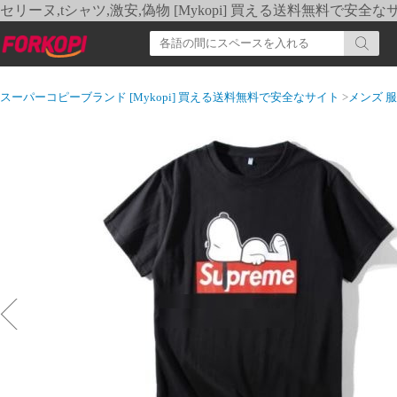
セリーヌ,tシャツ,激安,偽物 [Mykopi] 買える送料無料で安全な
スーパーコピーブランド [Mykopi] 買える送料無料で安全なサイト
>
メンズ 服