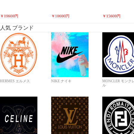
￥
19600
円
￥
10600
円
￥
15600
円
人気 ブランド
HERMES エルメス
NIKE ナイキ
MONCLER モンク
ル