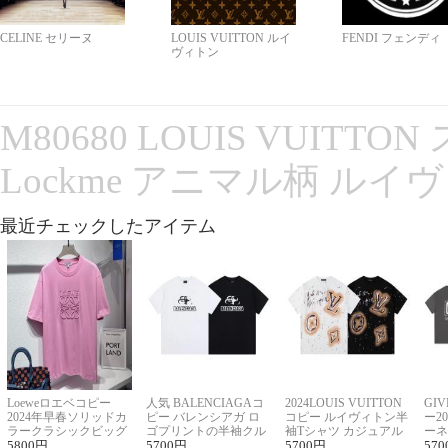
CELINE セリーヌ
LOUIS VUITTON ルイ
FENDI フェンディ
ヴィトン
M80680 LOUIS VUITT
Lockme アニマル柄 ルイ
最近チェックしたアイテム
Loeweロエベコピー
人気 BALENCIAGAコ
2024LOUIS VUITTON
GI
2024年早春ソリッドカ
ピー バレンシアガ ロ
コピー ルイヴィトン半
ー2
ラークラシックビッグ
ゴプリントの半袖クル
袖Tシャツ カジュアル
ーネ
ロゴ刺繍Tシャツ
5800
円
ーネックTシャツ
5700
円
に馴染む 2色展開
5700
円
ー 
570