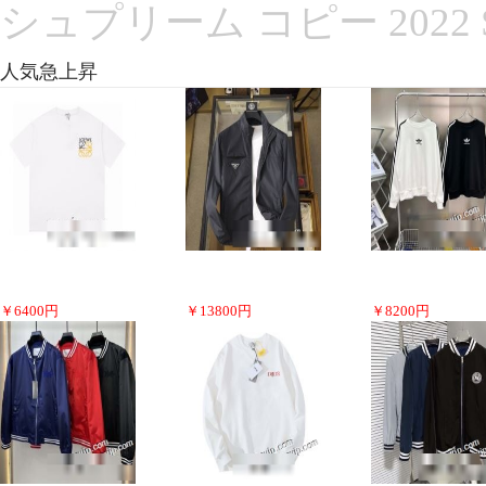
シュプリーム コピー 2022
人気急上昇
￥
6400
円
￥
13800
円
￥
8200
円