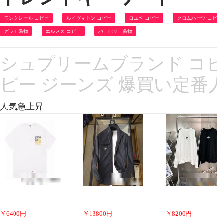
モンクレール コピー
ルイヴィトン コピー
ロエベ コピー
クロムハーツ コ
グッチ偽物
エルメス コピー
バーバリー偽物
シュプリームブランド コ
ピー ジーンズ 爆買い定番
人気急上昇
￥
6400
円
￥
13800
円
￥
8200
円