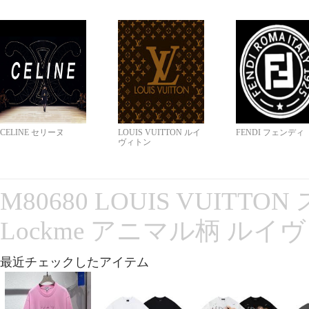
CELINE セリーヌ
LOUIS VUITTON ルイ
FENDI フェンディ
ヴィトン
M80680 LOUIS VUITT
Lockme アニマル柄 ルイ
最近チェックしたアイテム