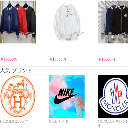
￥
19600
円
￥
10600
円
￥
15600
円
人気 ブランド
HERMES エルメス
NIKE ナイキ
MONCLER モンク
ル