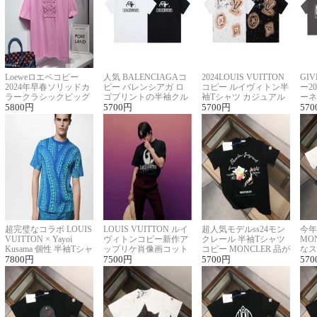
Loeweロエベコピー
人気 BALENCIAGAコ
2024LOUIS VUITTON
GI
2024年早春ソリッドカ
ピー バレンシアガ ロ
コピー ルイヴィトン半
ー2
ラークラシックビッグ
ゴプリントの半袖クル
袖Tシャツ カジュアル
ーネ
ロゴ刺繍Tシャツ
5800
円
ーネックTシャツ
5700
円
に馴染む 2色展開
5700
円
ー 
570
超完璧なコラボ LOUIS
LOUIS VUITTON ルイ
超人気モデルss24モン
今年
VUITTON × Yayoi
ヴィトンコピー新作ア
クレール 半袖Tシャツ
MO
Kusama 個性 半袖Tシャ
ップリケ肖像画コット
コピー MONCLER 品が
なス
ツコピー男女兼用
7800
円
ンニット半袖Tシャツ
7500
円
良く見た目
5700
円
ルコ
570