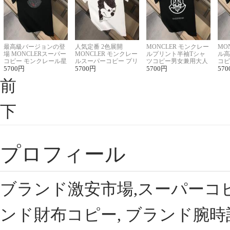
最高級バージョンの登
人気定番 2色展開
MONCLER モンクレー
MO
場 MONCLERスーパー
MONCLER モンクレー
ルプリント半袖Tシャ
ル高
コピー モンクレール星
ルスーパーコピー プリ
ツコピー男女兼用大人
コピ
座半袖Tシャツ
5700
円
ント半袖Tシャツ
5700
円
可愛い春夏コーデ
5700
円
ィブ
570
前
下
プロフィール
ブランド激安市場,スーパーコ
ンド財布コピー, ブランド腕時