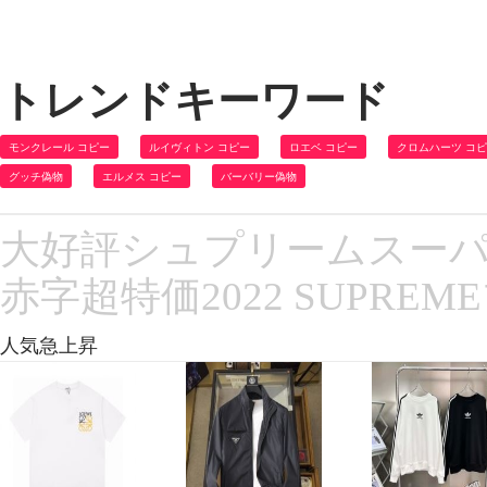
トレンドキーワード
モンクレール コピー
ルイヴィトン コピー
ロエベ コピー
クロムハーツ コ
グッチ偽物
エルメス コピー
バーバリー偽物
大好評シュプリームスーパー
赤字超特価2022 SUPRE
人気急上昇