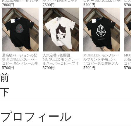
Kusama 個性 半袖Tシャ
ップリケ肖像画コット
コピー MONCLER 品が
なス
ツコピー男女兼用
7800
円
ンニット半袖Tシャツ
7500
円
良く見た目
5700
円
ルコ
570
最高級バージョンの登
人気定番 2色展開
MONCLER モンクレー
MO
場 MONCLERスーパー
MONCLER モンクレー
ルプリント半袖Tシャ
ル高
コピー モンクレール星
ルスーパーコピー プリ
ツコピー男女兼用大人
コピ
座半袖Tシャツ
5700
円
ント半袖Tシャツ
5700
円
可愛い春夏コーデ
5700
円
ィブ
570
前
下
プロフィール