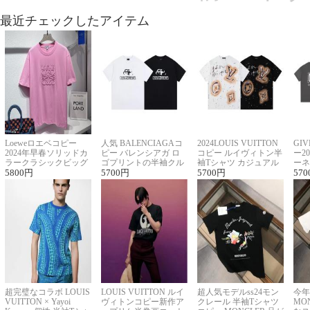
最近チェックしたアイテム
Loeweロエベコピー
人気 BALENCIAGAコ
2024LOUIS VUITTON
GI
2024年早春ソリッドカ
ピー バレンシアガ ロ
コピー ルイヴィトン半
ー2
ラークラシックビッグ
ゴプリントの半袖クル
袖Tシャツ カジュアル
ーネ
ロゴ刺繍Tシャツ
5800
円
ーネックTシャツ
5700
円
に馴染む 2色展開
5700
円
ー 
570
超完璧なコラボ LOUIS
LOUIS VUITTON ルイ
超人気モデルss24モン
今年
VUITTON × Yayoi
ヴィトンコピー新作ア
クレール 半袖Tシャツ
MO