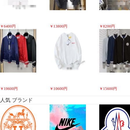
￥
6400
円
￥
13800
円
￥
8200
円
￥
19600
円
￥
10600
円
￥
15600
円
人気 ブランド