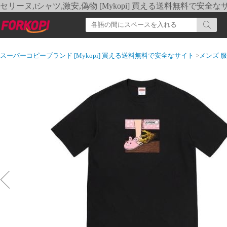
セリーヌ,tシャツ,激安,偽物 [Mykopi] 買える送料無料で安全な
スーパーコピーブランド [Mykopi] 買える送料無料で安全なサイト
>
メンズ 服