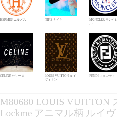
HERMES エルメス
NIKE ナイキ
MONCLER モンク
ル
CELINE セリーヌ
LOUIS VUITTON ルイ
FENDI フェンディ
ヴィトン
M80680 LOUIS VUITT
Lockme アニマル柄 ルイ