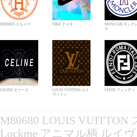
HERMES エルメス
NIKE ナイキ
MONCLER モンク
ル
CELINE セリーヌ
LOUIS VUITTON ルイ
FENDI フェンディ
ヴィトン
M80680 LOUIS VUITT
Lockme アニマル柄 ルイ