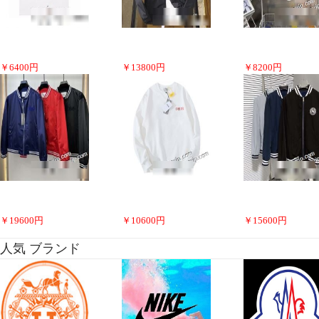
￥
6400
円
￥
13800
円
￥
8200
円
￥
19600
円
￥
10600
円
￥
15600
円
人気 ブランド