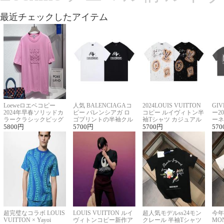
最近チェックしたアイテム
Loeweロエベコピー
人気 BALENCIAGAコ
2024LOUIS VUITTON
GI
2024年早春ソリッドカ
ピー バレンシアガ ロ
コピー ルイヴィトン半
ー2
ラークラシックビッグ
ゴプリントの半袖クル
袖Tシャツ カジュアル
ーネ
ロゴ刺繍Tシャツ
5800
円
ーネックTシャツ
5700
円
に馴染む 2色展開
5700
円
ー 
570
超完璧なコラボ LOUIS
LOUIS VUITTON ルイ
超人気モデルss24モン
今年
VUITTON × Yayoi
ヴィトンコピー新作ア
クレール 半袖Tシャツ
MO