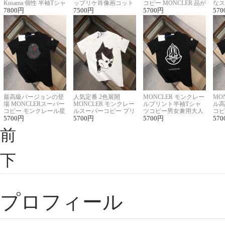
Kusama 個性 半袖Tシャ
ップリケ肖像画コット
コピー MONCLER 品が
なス
ツコピー男女兼用
7800
円
ンニット半袖Tシャツ
7500
円
良く見た目
5700
円
ルコ
570
最高級バージョンの登
人気定番 2色展開
MONCLER モンクレー
MO
場 MONCLERスーパー
MONCLER モンクレー
ルプリント半袖Tシャ
ル高
コピー モンクレール星
ルスーパーコピー プリ
ツコピー男女兼用大人
コピ
座半袖Tシャツ
5700
円
ント半袖Tシャツ
5700
円
可愛い春夏コーデ
5700
円
ィブ
570
前
下
プロフィール