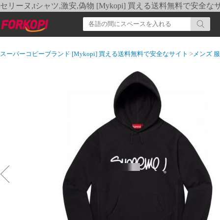
セリーヌ,tシャツ,激安,偽物 [Mykopi] 買える送料無料で安全な
スーパーコピーブランド [Mykopi] 買える送料無料で安全なサイト
>
メンズ 服