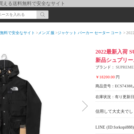
pi] 買える送料無料で安全なサイト
送料無料で安全なサイト
>
メンズ 服
>
ジャケット パーカー セーター コート
> 2022
2022最新入荷 
新品シュプリー
ブランド：
SUPREM
￥18200.00
円
商品货号：ECS74388
在庫状況：有り
更新日期
信用して大丈夫でし
LINE (ID:forkopi