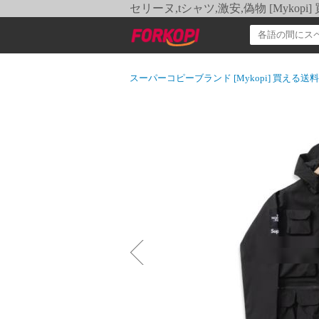
セリーヌ,tシャツ,激安,偽物 [Myko
スーパーコピーブランド [Mykopi] 買える