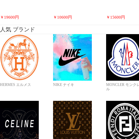
￥
19600
円
￥
10600
円
￥
15600
円
人気 ブランド
HERMES エルメス
NIKE ナイキ
MONCLER モンク
ル