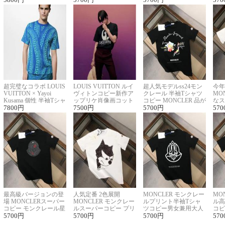
超完璧なコラボ LOUIS
LOUIS VUITTON ルイ
超人気モデルss24モン
今年
VUITTON × Yayoi
ヴィトンコピー新作ア
クレール 半袖Tシャツ
MO
Kusama 個性 半袖Tシャ
ップリケ肖像画コット
コピー MONCLER 品が
なス
ツコピー男女兼用
7800
円
ンニット半袖Tシャツ
7500
円
良く見た目
5700
円
ルコ
570
最高級バージョンの登
人気定番 2色展開
MONCLER モンクレー
MO
場 MONCLERスーパー
MONCLER モンクレー
ルプリント半袖Tシャ
ル高
コピー モンクレール星
ルスーパーコピー プリ
ツコピー男女兼用大人
コピ
座半袖Tシャツ
5700
円
ント半袖Tシャツ
5700
円
可愛い春夏コーデ
5700
円
ィブ
570