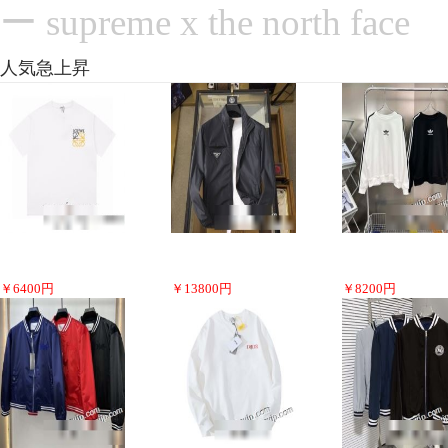
ー supreme x the north face
人気急上昇
￥
6400
円
￥
13800
円
￥
8200
円