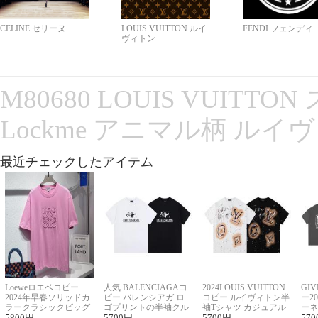
CELINE セリーヌ
LOUIS VUITTON ルイ
FENDI フェンディ
ヴィトン
M80680 LOUIS VUITT
Lockme アニマル柄 ルイ
最近チェックしたアイテム
Loeweロエベコピー
人気 BALENCIAGAコ
2024LOUIS VUITTON
GI
2024年早春ソリッドカ
ピー バレンシアガ ロ
コピー ルイヴィトン半
ー2
ラークラシックビッグ
ゴプリントの半袖クル
袖Tシャツ カジュアル
ーネ
ロゴ刺繍Tシャツ
5800
円
ーネックTシャツ
5700
円
に馴染む 2色展開
5700
円
ー 
570