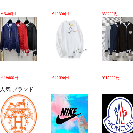
￥
6400
円
￥
13800
円
￥
8200
円
￥
19600
円
￥
10600
円
￥
15600
円
人気 ブランド