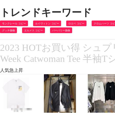
トレンドキーワード
モンクレール コピー
ルイヴィトン コピー
ロエベ コピー
クロムハーツ コ
グッチ偽物
エルメス コピー
バーバリー偽物
2023 HOTお買い得 シュプ
Week Catwoman Tee
人気急上昇