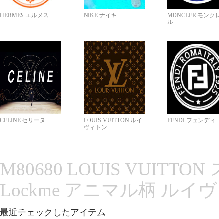
HERMES エルメス
NIKE ナイキ
MONCLER モンク
ル
CELINE セリーヌ
LOUIS VUITTON ルイ
FENDI フェンディ
ヴィトン
M80680 LOUIS VUITT
Lockme アニマル柄 ルイ
最近チェックしたアイテム