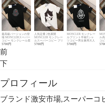
最高級バージョンの登
人気定番 2色展開
MONCLER モンクレー
MO
場 MONCLERスーパー
MONCLER モンクレー
ルプリント半袖Tシャ
ル高
コピー モンクレール星
ルスーパーコピー プリ
ツコピー男女兼用大人
コピ
座半袖Tシャツ
5700
円
ント半袖Tシャツ
5700
円
可愛い春夏コーデ
5700
円
ィブ
570
前
下
プロフィール
ブランド激安市場,スーパーコ