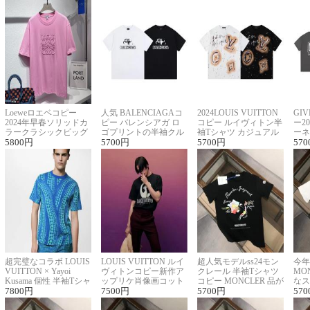
Loeweロエベコピー
人気 BALENCIAGAコ
2024LOUIS VUITTON
GI
2024年早春ソリッドカ
ピー バレンシアガ ロ
コピー ルイヴィトン半
ー2
ラークラシックビッグ
ゴプリントの半袖クル
袖Tシャツ カジュアル
ーネ
ロゴ刺繍Tシャツ
5800
円
ーネックTシャツ
5700
円
に馴染む 2色展開
5700
円
ー 
570
超完璧なコラボ LOUIS
LOUIS VUITTON ルイ
超人気モデルss24モン
今年
VUITTON × Yayoi
ヴィトンコピー新作ア
クレール 半袖Tシャツ
MO
Kusama 個性 半袖Tシャ
ップリケ肖像画コット
コピー MONCLER 品が
なス
ツコピー男女兼用
7800
円
ンニット半袖Tシャツ
7500
円
良く見た目
5700
円
ルコ
570