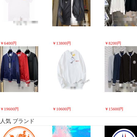
￥
6400
円
￥
13800
円
￥
8200
円
￥
19600
円
￥
10600
円
￥
15600
円
人気 ブランド