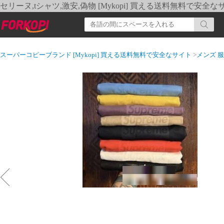
セリーヌ,tシャツ,激安,偽物 [Mykopi] 買える送料無料で安全な
スーパーコピーブランド [Mykopi] 買える送料無料で安全なサイト
>
メンズ 服