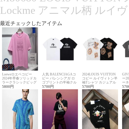
Lockme アニマル柄 ルイ
最近チェックしたアイテム
Loeweロエベコピー
人気 BALENCIAGAコ
2024LOUIS VUITTON
GI
2024年早春ソリッドカ
ピー バレンシアガ ロ
コピー ルイヴィトン半
ー2
ラークラシックビッグ
ゴプリントの半袖クル
袖Tシャツ カジュアル
ーネ
ロゴ刺繍Tシャツ
5800
円
ーネックTシャツ
5700
円
に馴染む 2色展開
5700
円
ー 
570