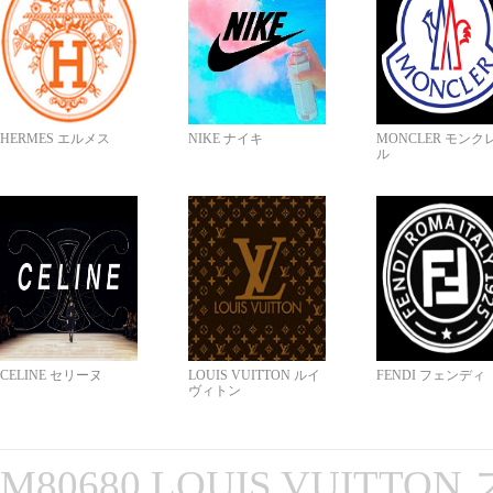
HERMES エルメス
NIKE ナイキ
MONCLER モンク
ル
CELINE セリーヌ
LOUIS VUITTON ルイ
FENDI フェンディ
ヴィトン
M80680 LOUIS VUITT