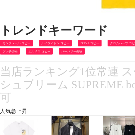
トレンドキーワード
モンクレール コピー
ルイヴィトン コピー
ロエベ コピー
クロムハーツ コ
グッチ偽物
エルメス コピー
バーバリー偽物
当店ランキング1位常連 スーパ
シュプリーム SUPREME bo
可
人気急上昇