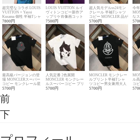
超完璧なコラボ LOUIS
LOUIS VUITTON ルイ
超人気モデルss24モン
今年
VUITTON × Yayoi
ヴィトンコピー新作ア
クレール 半袖Tシャツ
MO
Kusama 個性 半袖Tシャ
ップリケ肖像画コット
コピー MONCLER 品が
なス
ツコピー男女兼用
7800
円
ンニット半袖Tシャツ
7500
円
良く見た目
5700
円
ルコ
570
最高級バージョンの登
人気定番 2色展開
MONCLER モンクレー
MO
場 MONCLERスーパー
MONCLER モンクレー
ルプリント半袖Tシャ
ル高
コピー モンクレール星
ルスーパーコピー プリ
ツコピー男女兼用大人
コピ
座半袖Tシャツ
5700
円
ント半袖Tシャツ
5700
円
可愛い春夏コーデ
5700
円
ィブ
570
前
下