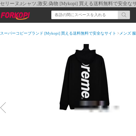
セリーヌ,tシャツ,激安,偽物 [Mykopi] 買える送料無料で安全な
スーパーコピーブランド [Mykopi] 買える送料無料で安全なサイト
>
メンズ 服