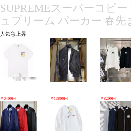
SUPREMEスーパーコピー 
ュプリーム パーカー 春先
人気急上昇
￥
6400
円
￥
13800
円
￥
8200
円