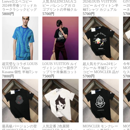
Loeweロエベコピー
人気 BALENCIAGAコ
2024LOUIS VUITTON
GI
2024年早春ソリッドカ
ピー バレンシアガ ロ
コピー ルイヴィトン半
ー2
ラークラシックビッグ
ゴプリントの半袖クル
袖Tシャツ カジュアル
ーネ
ロゴ刺繍Tシャツ
5800
円
ーネックTシャツ
5700
円
に馴染む 2色展開
5700
円
ー 
570
超完璧なコラボ LOUIS
LOUIS VUITTON ルイ
超人気モデルss24モン
今年
VUITTON × Yayoi
ヴィトンコピー新作ア
クレール 半袖Tシャツ
MO
Kusama 個性 半袖Tシャ
ップリケ肖像画コット
コピー MONCLER 品が
なス
ツコピー男女兼用
7800
円
ンニット半袖Tシャツ
7500
円
良く見た目
5700
円
ルコ
570
最高級バージョンの登
人気定番 2色展開
MONCLER モンクレー
MO