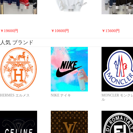
￥
19600
円
￥
10600
円
￥
15600
円
人気 ブランド
HERMES エルメス
NIKE ナイキ
MONCLER モンク
ル