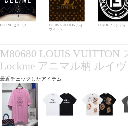
CELINE セリーヌ
LOUIS VUITTON ルイ
FENDI フェンディ
ヴィトン
M80680 LOUIS VUITT
Lockme アニマル柄 ルイ
最近チェックしたアイテム