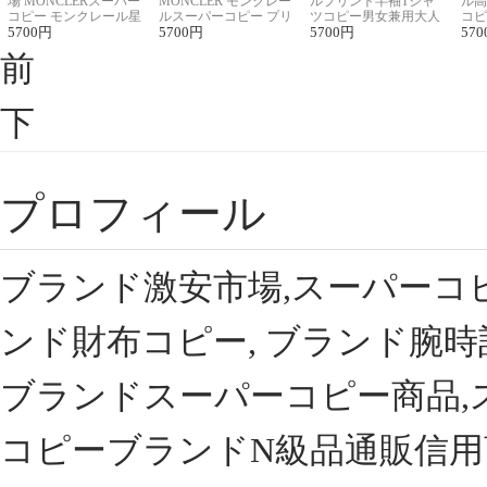
場 MONCLERスーパー
MONCLER モンクレー
ルプリント半袖Tシャ
ル高
コピー モンクレール星
ルスーパーコピー プリ
ツコピー男女兼用大人
コピ
座半袖Tシャツ
5700
円
ント半袖Tシャツ
5700
円
可愛い春夏コーデ
5700
円
ィブ
570
前
下
プロフィール
ブランド激安市場,スーパーコ
ンド財布コピー, ブランド腕時
ブランドスーパーコピー商品,
コピーブランドN級品通販信用