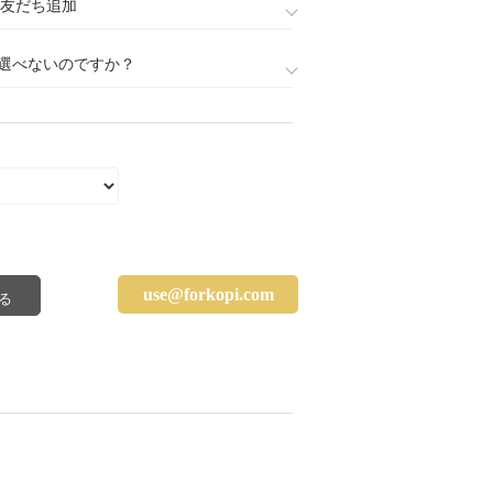
888)友だち追加
選べないのですか？
use@forkopi.com