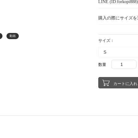
LINE (ID:forkopi
購入の際にサイズを
動画
サイズ：
数量