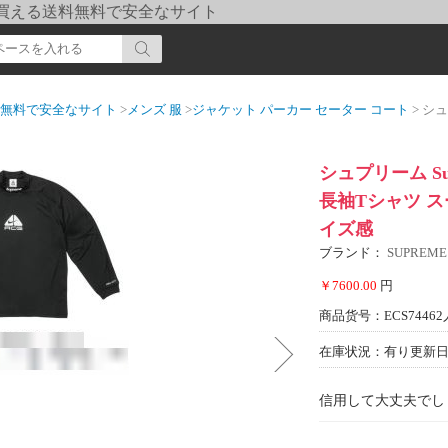
pi] 買える送料無料で安全なサイト
送料無料で安全なサイト
>
メンズ 服
>
ジャケット パーカー セーター コート
> シュプリーム
シュプリーム Sup
長袖Tシャツ 
イズ感
ブランド：
SUPREM
￥7600.00
円
商品货号：ECS74462
在庫状況：有り
更新日期
信用して大丈夫でし