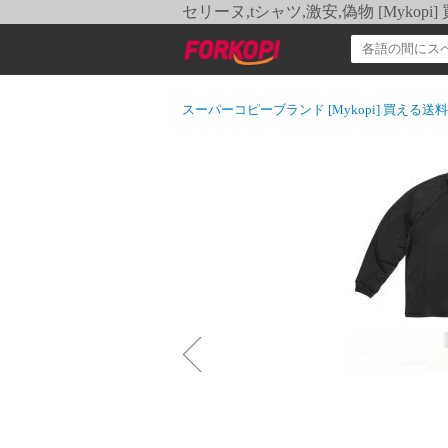
セリーヌ,tシャツ,激安,偽物 [Myko
スーパーコピーブランド [Mykopi] 買える