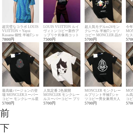
超完璧なコラボ LOUIS
LOUIS VUITTON ルイ
超人気モデルss24モン
今年
VUITTON × Yayoi
ヴィトンコピー新作ア
クレール 半袖Tシャツ
MO
Kusama 個性 半袖Tシャ
ップリケ肖像画コット
コピー MONCLER 品が
なス
ツコピー男女兼用
7800
円
ンニット半袖Tシャツ
7500
円
良く見た目
5700
円
ルコ
570
最高級バージョンの登
人気定番 2色展開
MONCLER モンクレー
MO
場 MONCLERスーパー
MONCLER モンクレー
ルプリント半袖Tシャ
ル高
コピー モンクレール星
ルスーパーコピー プリ
ツコピー男女兼用大人
コピ
座半袖Tシャツ
5700
円
ント半袖Tシャツ
5700
円
可愛い春夏コーデ
5700
円
ィブ
570
前
下