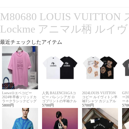
M80680 LOUIS VUITT
Lockme アニマル柄 ルイ
最近チェックしたアイテム
Loeweロエベコピー
人気 BALENCIAGAコ
2024LOUIS VUITTON
GI
2024年早春ソリッドカ
ピー バレンシアガ ロ
コピー ルイヴィトン半
ー2
ラークラシックビッグ
ゴプリントの半袖クル
袖Tシャツ カジュアル
ーネ
ロゴ刺繍Tシャツ
5800
円
ーネックTシャツ
5700
円
に馴染む 2色展開
5700
円
ー 
570