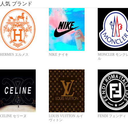
人気 ブランド
HERMES エルメス
NIKE ナイキ
MONCLER モンク
ル
CELINE セリーヌ
LOUIS VUITTON ルイ
FENDI フェンディ
ヴィトン