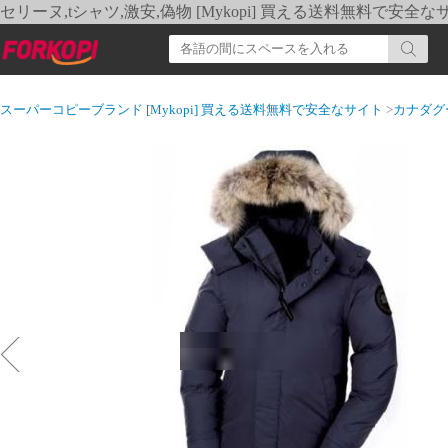
セリーヌ,tシャツ,激安,偽物 [Mykopi] 買える送料無料で安全な
スーパーコピーブランド [Mykopi] 買える送料無料で安全なサイト
>
カナダグ