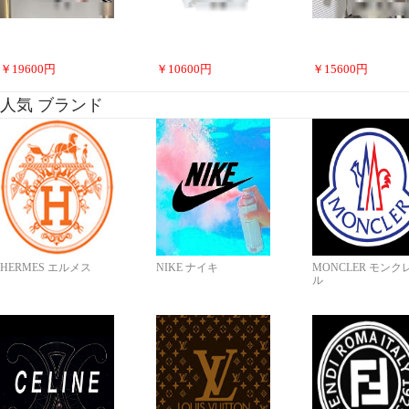
￥
19600
円
￥
10600
円
￥
15600
円
人気 ブランド
HERMES エルメス
NIKE ナイキ
MONCLER モンク
ル