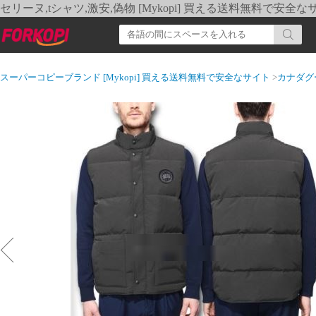
セリーヌ,tシャツ,激安,偽物 [Mykopi] 買える送料無料で安全な
スーパーコピーブランド [Mykopi] 買える送料無料で安全なサイト
>
カナダグ