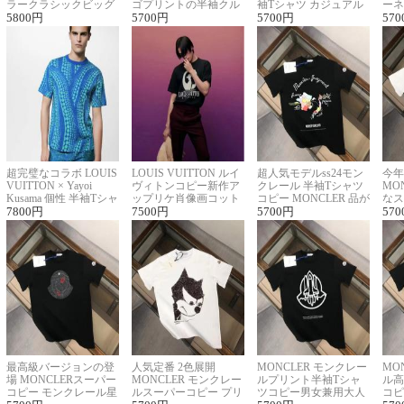
ラークラシックビッグ
ゴプリントの半袖クル
袖Tシャツ カジュアル
ーネ
ロゴ刺繍Tシャツ
5800
円
ーネックTシャツ
5700
円
に馴染む 2色展開
5700
円
ー 
570
超完璧なコラボ LOUIS
LOUIS VUITTON ルイ
超人気モデルss24モン
今年
VUITTON × Yayoi
ヴィトンコピー新作ア
クレール 半袖Tシャツ
MO
Kusama 個性 半袖Tシャ
ップリケ肖像画コット
コピー MONCLER 品が
なス
ツコピー男女兼用
7800
円
ンニット半袖Tシャツ
7500
円
良く見た目
5700
円
ルコ
570
最高級バージョンの登
人気定番 2色展開
MONCLER モンクレー
MO
場 MONCLERスーパー
MONCLER モンクレー
ルプリント半袖Tシャ
ル高
コピー モンクレール星
ルスーパーコピー プリ
ツコピー男女兼用大人
コピ