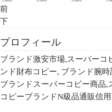
座半袖Tシャツ
5700
円
ント半袖Tシャツ
5700
円
可愛い春夏コーデ
5700
円
ィブ
570
前
下
プロフィール
ブランド激安市場,スーパーコ
ンド財布コピー, ブランド腕時
ブランドスーパーコピー商品,
コピーブランドN級品通販信用