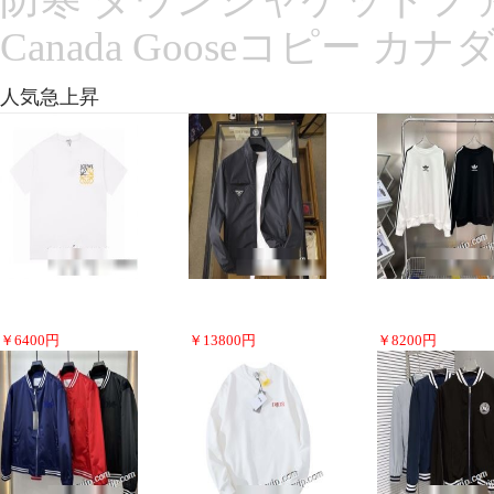
Canada Gooseコピー カ
人気急上昇
￥
6400
円
￥
13800
円
￥
8200
円