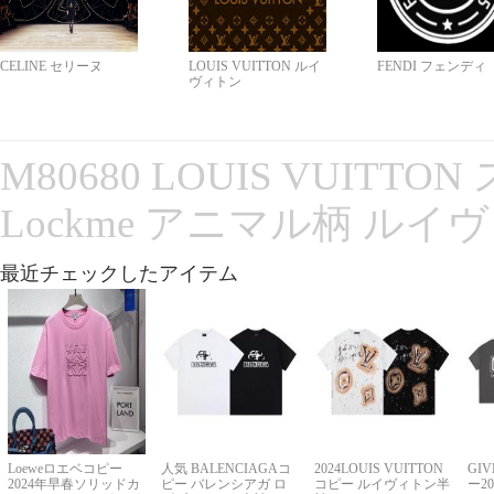
CELINE セリーヌ
LOUIS VUITTON ルイ
FENDI フェンディ
ヴィトン
M80680 LOUIS VUITT
Lockme アニマル柄 ルイ
最近チェックしたアイテム
Loeweロエベコピー
人気 BALENCIAGAコ
2024LOUIS VUITTON
GI
2024年早春ソリッドカ
ピー バレンシアガ ロ
コピー ルイヴィトン半
ー2