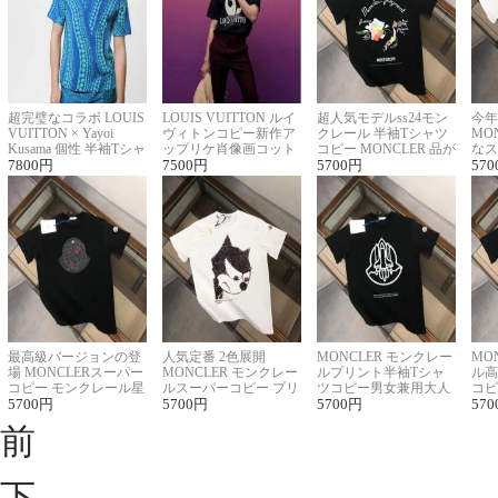
超完璧なコラボ LOUIS
LOUIS VUITTON ルイ
超人気モデルss24モン
今年
VUITTON × Yayoi
ヴィトンコピー新作ア
クレール 半袖Tシャツ
MO
Kusama 個性 半袖Tシャ
ップリケ肖像画コット
コピー MONCLER 品が
なス
ツコピー男女兼用
7800
円
ンニット半袖Tシャツ
7500
円
良く見た目
5700
円
ルコ
570
最高級バージョンの登
人気定番 2色展開
MONCLER モンクレー
MO
場 MONCLERスーパー
MONCLER モンクレー
ルプリント半袖Tシャ
ル高
コピー モンクレール星
ルスーパーコピー プリ
ツコピー男女兼用大人
コピ
座半袖Tシャツ
5700
円
ント半袖Tシャツ
5700
円
可愛い春夏コーデ
5700
円
ィブ
570
前
下