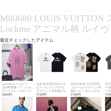
M80680 LOUIS VUITT
Lockme アニマル柄 ルイ
最近チェックしたアイテム
Loeweロエベコピー
人気 BALENCIAGAコ
2024LOUIS VUITTON
GI
2024年早春ソリッドカ
ピー バレンシアガ ロ
コピー ルイヴィトン半
ー2
ラークラシックビッグ
ゴプリントの半袖クル
袖Tシャツ カジュアル
ーネ
ロゴ刺繍Tシャツ
5800
円
ーネックTシャツ
5700
円
に馴染む 2色展開
5700
円
ー 
570