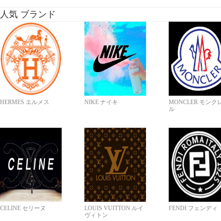
人気 ブランド
HERMES エルメス
NIKE ナイキ
MONCLER モンク
ル
CELINE セリーヌ
LOUIS VUITTON ルイ
FENDI フェンディ
ヴィトン