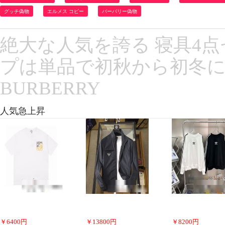
グッチ偽物
エルメス コピー
バーバリー偽物
絶大な人気を誇る 寝具4点
プは単品で初秋から初冬にか
BURBERRY
人気急上昇
￥
6400
円
￥
13800
円
￥
8200
円