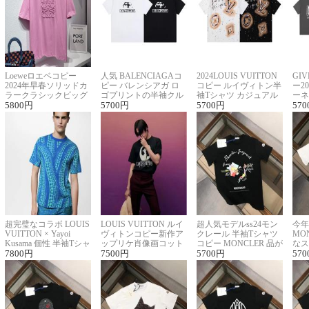
Loeweロエベコピー
人気 BALENCIAGAコ
2024LOUIS VUITTON
GI
2024年早春ソリッドカ
ピー バレンシアガ ロ
コピー ルイヴィトン半
ー2
ラークラシックビッグ
ゴプリントの半袖クル
袖Tシャツ カジュアル
ーネ
ロゴ刺繍Tシャツ
5800
円
ーネックTシャツ
5700
円
に馴染む 2色展開
5700
円
ー 
570
超完璧なコラボ LOUIS
LOUIS VUITTON ルイ
超人気モデルss24モン
今年
VUITTON × Yayoi
ヴィトンコピー新作ア
クレール 半袖Tシャツ
MO
Kusama 個性 半袖Tシャ
ップリケ肖像画コット
コピー MONCLER 品が
なス
ツコピー男女兼用
7800
円
ンニット半袖Tシャツ
7500
円
良く見た目
5700
円
ルコ
570