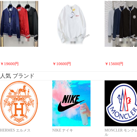
￥
19600
円
￥
10600
円
￥
15600
円
人気 ブランド
HERMES エルメス
NIKE ナイキ
MONCLER モンク
ル