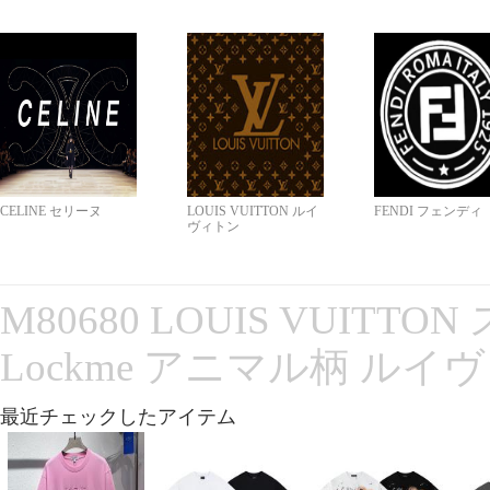
CELINE セリーヌ
LOUIS VUITTON ルイ
FENDI フェンディ
ヴィトン
M80680 LOUIS VUITT
Lockme アニマル柄 ルイ
最近チェックしたアイテム