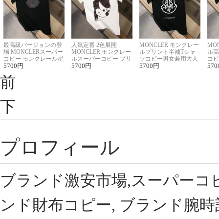
最高級バージョンの登
人気定番 2色展開
MONCLER モンクレー
MO
場 MONCLERスーパー
MONCLER モンクレー
ルプリント半袖Tシャ
ル高
コピー モンクレール星
ルスーパーコピー プリ
ツコピー男女兼用大人
コピ
座半袖Tシャツ
5700
円
ント半袖Tシャツ
5700
円
可愛い春夏コーデ
5700
円
ィブ
570
前
下
プロフィール
ブランド激安市場,スーパーコ
ンド財布コピー, ブランド腕時