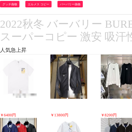
グッチ偽物
エルメス コピー
バーバリー偽物
2022秋冬 バーバリー BU
スーパーコピー 激安 吸汗
人気急上昇
￥
6400
円
￥
13800
円
￥
8200
円