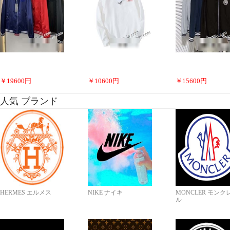
￥
19600
円
￥
10600
円
￥
15600
円
人気 ブランド
HERMES エルメス
NIKE ナイキ
MONCLER モンク
ル