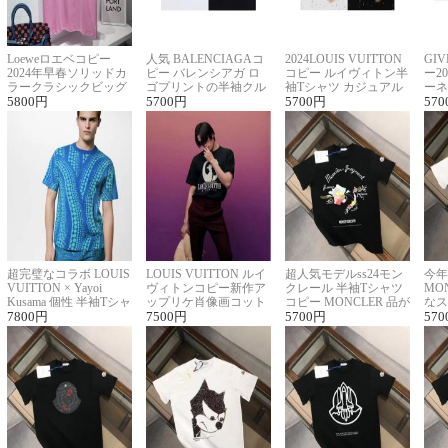
Loeweロエベコピー
人気 BALENCIAGAコ
2024LOUIS VUITTON
GI
2024年早春ソリッドカ
ピー バレンシアガ ロ
コピー ルイヴィトン半
ー2
ラークラシックビッグ
ゴプリントの半袖クル
袖Tシャツ カジュアル
ーネ
ロゴ刺繍Tシャツ
5800
円
ーネックTシャツ
5700
円
に馴染む 2色展開
5700
円
ー 
570
超完璧なコラボ LOUIS
LOUIS VUITTON ルイ
超人気モデルss24モン
今年
VUITTON × Yayoi
ヴィトンコピー新作ア
クレール 半袖Tシャツ
MO
Kusama 個性 半袖Tシャ
ップリケ肖像画コット
コピー MONCLER 品が
なス
ツコピー男女兼用
7800
円
ンニット半袖Tシャツ
7500
円
良く見た目
5700
円
ルコ
570