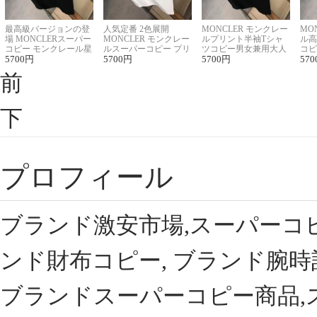
最高級バージョンの登
人気定番 2色展開
MONCLER モンクレー
MO
場 MONCLERスーパー
MONCLER モンクレー
ルプリント半袖Tシャ
ル高
コピー モンクレール星
ルスーパーコピー プリ
ツコピー男女兼用大人
コピ
座半袖Tシャツ
5700
円
ント半袖Tシャツ
5700
円
可愛い春夏コーデ
5700
円
ィブ
570
前
下
プロフィール
ブランド激安市場,スーパーコ
ンド財布コピー, ブランド腕時
ブランドスーパーコピー商品,