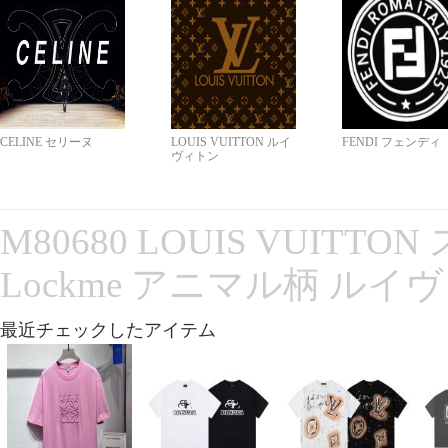
CELINE セリーヌ
LOUIS VUITTON ルイ
FENDI フェンディ
ヴィトン
M80680 LOUIS VUITT
Lockme アニマル柄 ルイ
最近チェックしたアイテム