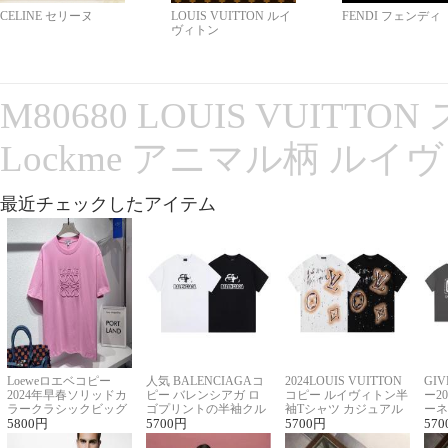
CELINE セリーヌ
LOUIS VUITTON ルイ
FENDI フェンディ
ヴィトン
M80680 LOUIS VUITT
Lockme アニマル柄 ルイ
最近チェックしたアイテム
Loeweロエベコピー
人気 BALENCIAGAコ
2024LOUIS VUITTON
GI
2024年早春ソリッドカ
ピー バレンシアガ ロ
コピー ルイヴィトン半
ー2
ラークラシックビッグ
ゴプリントの半袖クル
袖Tシャツ カジュアル
ーネ
ロゴ刺繍Tシャツ
5800
円
ーネックTシャツ
5700
円
に馴染む 2色展開
5700
円
ー 
570