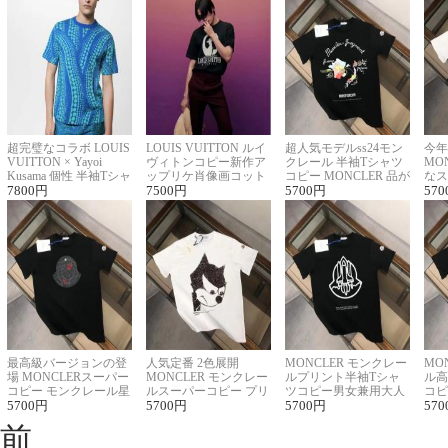
超完璧なコラボ LOUIS
LOUIS VUITTON ルイ
超人気モデルss24モン
今年
VUITTON × Yayoi
ヴィトンコピー新作ア
クレール 半袖Tシャツ
MO
Kusama 個性 半袖Tシャ
ップリケ肖像画コット
コピー MONCLER 品が
なス
ツコピー男女兼用
7800
円
ンニット半袖Tシャツ
7500
円
良く見た目
5700
円
ルコ
570
最高級バージョンの登
人気定番 2色展開
MONCLER モンクレー
MO
場 MONCLERスーパー
MONCLER モンクレー
ルプリント半袖Tシャ
ル高
コピー モンクレール星
ルスーパーコピー プリ
ツコピー男女兼用大人
コピ
座半袖Tシャツ
5700
円
ント半袖Tシャツ
5700
円
可愛い春夏コーデ
5700
円
ィブ
570
前