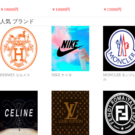
￥
19600
円
￥
10600
円
￥
15600
円
人気 ブランド
HERMES エルメス
NIKE ナイキ
MONCLER モンク
ル