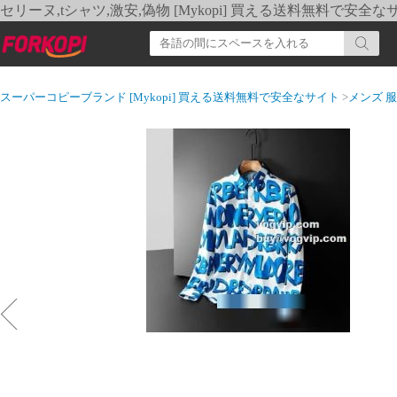
セリーヌ,tシャツ,激安,偽物 [Mykopi] 買える送料無料で安全な
スーパーコピーブランド [Mykopi] 買える送料無料で安全なサイト
>
メンズ 服