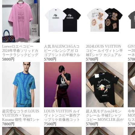
Loeweロエベコピー
人気 BALENCIAGAコ
2024LOUIS VUITTON
GI
2024年早春ソリッドカ
ピー バレンシアガ ロ
コピー ルイヴィトン半
ー2
ラークラシックビッグ
ゴプリントの半袖クル
袖Tシャツ カジュアル
ーネ
ロゴ刺繍Tシャツ
5800
円
ーネックTシャツ
5700
円
に馴染む 2色展開
5700
円
ー 
570
超完璧なコラボ LOUIS
LOUIS VUITTON ルイ
超人気モデルss24モン
今年
VUITTON × Yayoi
ヴィトンコピー新作ア
クレール 半袖Tシャツ
MO
Kusama 個性 半袖Tシャ
ップリケ肖像画コット
コピー MONCLER 品が
なス
ツコピー男女兼用
7800
円
ンニット半袖Tシャツ
7500
円
良く見た目
5700
円
ルコ
570