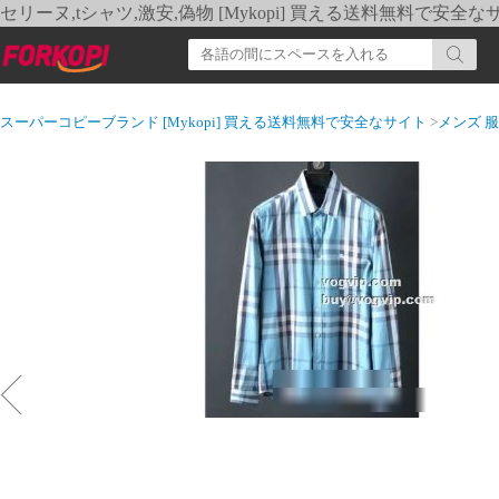
セリーヌ,tシャツ,激安,偽物 [Mykopi] 買える送料無料で安全な
スーパーコピーブランド [Mykopi] 買える送料無料で安全なサイト
>
メンズ 服