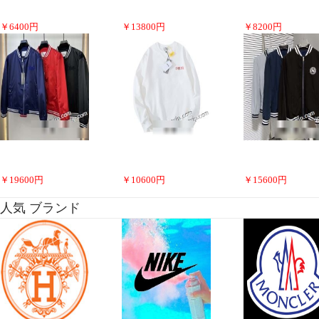
￥
6400
円
￥
13800
円
￥
8200
円
￥
19600
円
￥
10600
円
￥
15600
円
人気 ブランド