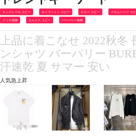
モンクレール コピー
ルイヴィトン コピー
ロエベ コピー
クロムハーツ コ
グッチ偽物
エルメス コピー
バーバリー偽物
上品に着こなせ 2022秋冬
ンシャツ バーバリー BUR
汗速乾 夏 サマー 安い
人気急上昇