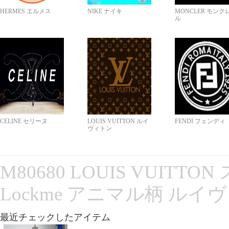
HERMES エルメス
NIKE ナイキ
MONCLER モンク
ル
CELINE セリーヌ
LOUIS VUITTON ルイ
FENDI フェンディ
ヴィトン
M80680 LOUIS VUITT
Lockme アニマル柄 ルイ
最近チェックしたアイテム