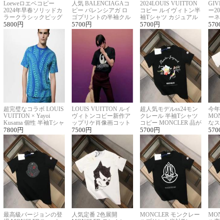
Loeweロエベコピー
人気 BALENCIAGAコ
2024LOUIS VUITTON
GI
2024年早春ソリッドカ
ピー バレンシアガ ロ
コピー ルイヴィトン半
ー2
ラークラシックビッグ
ゴプリントの半袖クル
袖Tシャツ カジュアル
ーネ
ロゴ刺繍Tシャツ
5800
円
ーネックTシャツ
5700
円
に馴染む 2色展開
5700
円
ー 
570
超完璧なコラボ LOUIS
LOUIS VUITTON ルイ
超人気モデルss24モン
今年
VUITTON × Yayoi
ヴィトンコピー新作ア
クレール 半袖Tシャツ
MO
Kusama 個性 半袖Tシャ
ップリケ肖像画コット
コピー MONCLER 品が
なス
ツコピー男女兼用
7800
円
ンニット半袖Tシャツ
7500
円
良く見た目
5700
円
ルコ
570
最高級バージョンの登
人気定番 2色展開
MONCLER モンクレー
MO