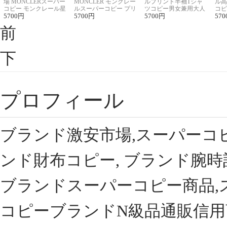
場 MONCLERスーパー
MONCLER モンクレー
ルプリント半袖Tシャ
ル高
コピー モンクレール星
ルスーパーコピー プリ
ツコピー男女兼用大人
コピ
座半袖Tシャツ
5700
円
ント半袖Tシャツ
5700
円
可愛い春夏コーデ
5700
円
ィブ
570
前
下
プロフィール
ブランド激安市場,スーパーコ
ンド財布コピー, ブランド腕時
ブランドスーパーコピー商品,
コピーブランドN級品通販信用