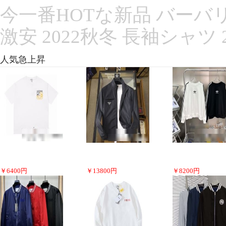
今一番HOTな新品 バーバリ
激安 2022秋冬 長袖シャツ
人気急上昇
￥
6400
円
￥
13800
円
￥
8200
円