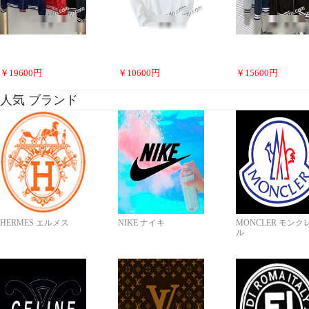
￥
19600
円
￥
10600
円
￥
15600
円
人気 ブランド
HERMES エルメス
NIKE ナイキ
MONCLER モンク
ル