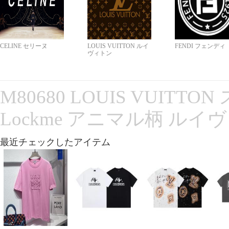
CELINE セリーヌ
LOUIS VUITTON ルイ
FENDI フェンディ
ヴィトン
M80680 LOUIS VUITT
Lockme アニマル柄 ルイ
最近チェックしたアイテム