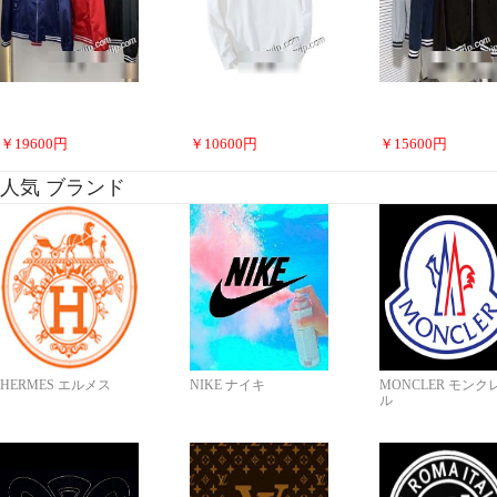
￥
19600
円
￥
10600
円
￥
15600
円
人気 ブランド
HERMES エルメス
NIKE ナイキ
MONCLER モンク
ル