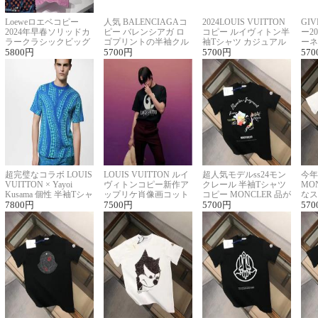
Loeweロエベコピー
人気 BALENCIAGAコ
2024LOUIS VUITTON
GI
2024年早春ソリッドカ
ピー バレンシアガ ロ
コピー ルイヴィトン半
ー2
ラークラシックビッグ
ゴプリントの半袖クル
袖Tシャツ カジュアル
ーネ
ロゴ刺繍Tシャツ
5800
円
ーネックTシャツ
5700
円
に馴染む 2色展開
5700
円
ー 
570
超完璧なコラボ LOUIS
LOUIS VUITTON ルイ
超人気モデルss24モン
今年
VUITTON × Yayoi
ヴィトンコピー新作ア
クレール 半袖Tシャツ
MO
Kusama 個性 半袖Tシャ
ップリケ肖像画コット
コピー MONCLER 品が
なス
ツコピー男女兼用
7800
円
ンニット半袖Tシャツ
7500
円
良く見た目
5700
円
ルコ
570