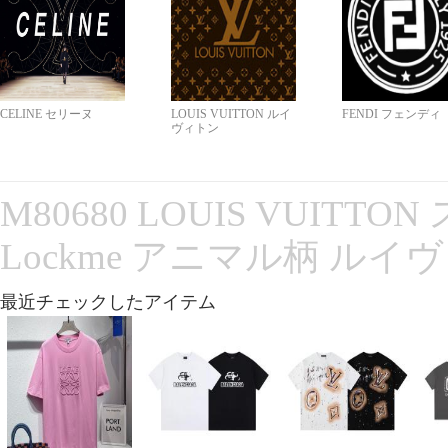
CELINE セリーヌ
LOUIS VUITTON ルイ
FENDI フェンディ
ヴィトン
M80680 LOUIS VUITT
Lockme アニマル柄 ルイ
最近チェックしたアイテム