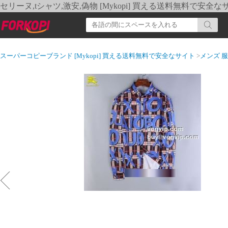
セリーヌ,tシャツ,激安,偽物 [Mykopi] 買える送料無料で安全な
スーパーコピーブランド [Mykopi] 買える送料無料で安全なサイト
>
メンズ 服