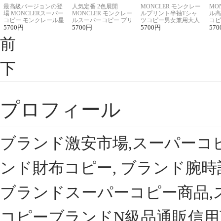
最高級バージョンの登
人気定番 2色展開
MONCLER モンクレー
MO
場 MONCLERスーパー
MONCLER モンクレー
ルプリント半袖Tシャ
ル高
コピー モンクレール星
ルスーパーコピー プリ
ツコピー男女兼用大人
コピ
座半袖Tシャツ
5700
円
ント半袖Tシャツ
5700
円
可愛い春夏コーデ
5700
円
ィブ
570
前
下
プロフィール
ブランド激安市場,スーパーコ
ンド財布コピー, ブランド腕時
ブランドスーパーコピー商品,
コピーブランドN級品通販信用