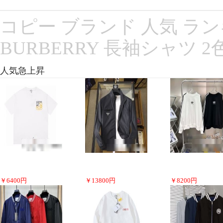
コピー ブランド 人気 ラン
BURBERRY 長袖シャツ 
人気急上昇
￥
6400
円
￥
13800
円
￥
8200
円