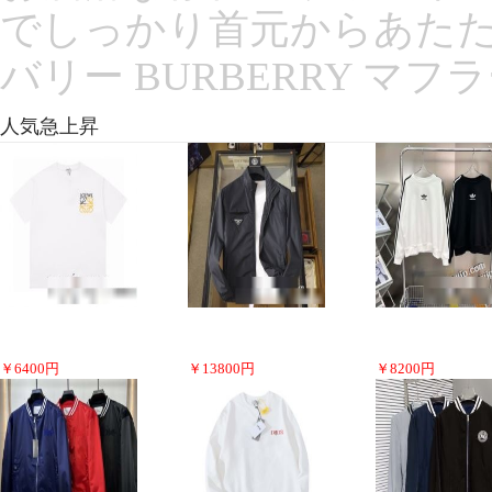
でしっかり首元からあたた
バリー BURBERRY マフ
人気急上昇
￥
6400
円
￥
13800
円
￥
8200
円