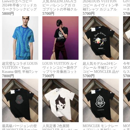
Loeweロエベコピー
人気 BALENCIAGAコ
2024LOUIS VUITTON
GI
2024年早春ソリッドカ
ピー バレンシアガ ロ
コピー ルイヴィトン半
ー2
ラークラシックビッグ
ゴプリントの半袖クル
袖Tシャツ カジュアル
ーネ
ロゴ刺繍Tシャツ
5800
円
ーネックTシャツ
5700
円
に馴染む 2色展開
5700
円
ー 
570
超完璧なコラボ LOUIS
LOUIS VUITTON ルイ
超人気モデルss24モン
今年
VUITTON × Yayoi
ヴィトンコピー新作ア
クレール 半袖Tシャツ
MO
Kusama 個性 半袖Tシャ
ップリケ肖像画コット
コピー MONCLER 品が
なス
ツコピー男女兼用
7800
円
ンニット半袖Tシャツ
7500
円
良く見た目
5700
円
ルコ
570
最高級バージョンの登
人気定番 2色展開
MONCLER モンクレー
MO