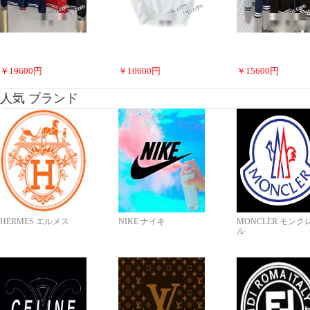
￥
19600
円
￥
10600
円
￥
15600
円
人気 ブランド
HERMES エルメス
NIKE ナイキ
MONCLER モンク
ル