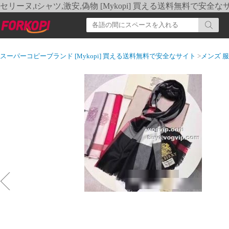
セリーヌ,tシャツ,激安,偽物 [Mykopi] 買える送料無料で安全な
スーパーコピーブランド [Mykopi] 買える送料無料で安全なサイト
>
メンズ 服