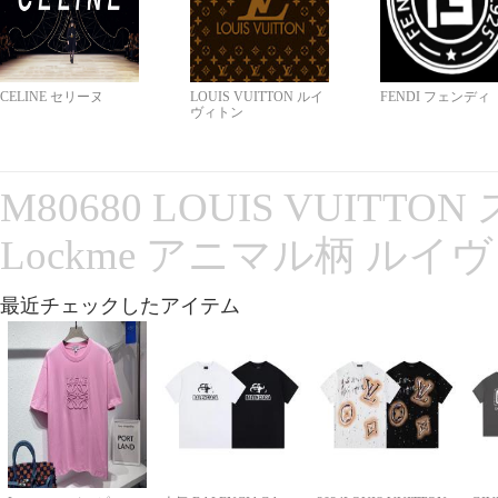
CELINE セリーヌ
LOUIS VUITTON ルイ
FENDI フェンディ
ヴィトン
M80680 LOUIS VUITT
Lockme アニマル柄 ルイ
最近チェックしたアイテム