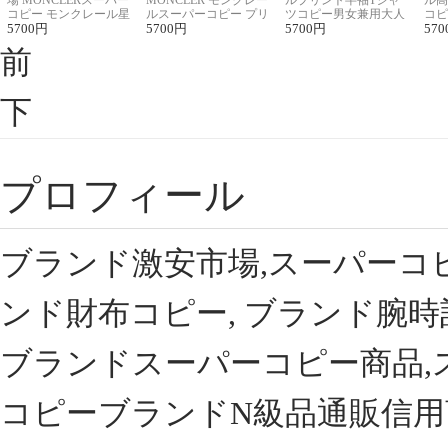
場 MONCLERスーパー
MONCLER モンクレー
ルプリント半袖Tシャ
ル高
コピー モンクレール星
ルスーパーコピー プリ
ツコピー男女兼用大人
コピ
座半袖Tシャツ
5700
円
ント半袖Tシャツ
5700
円
可愛い春夏コーデ
5700
円
ィブ
570
前
下
プロフィール
ブランド激安市場,スーパーコ
ンド財布コピー, ブランド腕時
ブランドスーパーコピー商品,
コピーブランドN級品通販信用