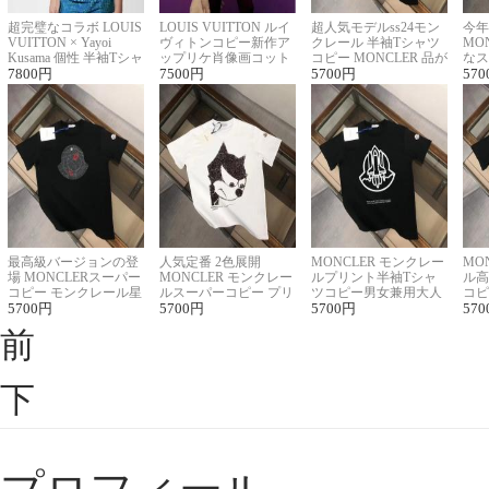
超完璧なコラボ LOUIS
LOUIS VUITTON ルイ
超人気モデルss24モン
今年
VUITTON × Yayoi
ヴィトンコピー新作ア
クレール 半袖Tシャツ
MO
Kusama 個性 半袖Tシャ
ップリケ肖像画コット
コピー MONCLER 品が
なス
ツコピー男女兼用
7800
円
ンニット半袖Tシャツ
7500
円
良く見た目
5700
円
ルコ
570
最高級バージョンの登
人気定番 2色展開
MONCLER モンクレー
MO
場 MONCLERスーパー
MONCLER モンクレー
ルプリント半袖Tシャ
ル高
コピー モンクレール星
ルスーパーコピー プリ
ツコピー男女兼用大人
コピ
座半袖Tシャツ
5700
円
ント半袖Tシャツ
5700
円
可愛い春夏コーデ
5700
円
ィブ
570
前
下