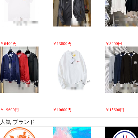
￥
6400
円
￥
13800
円
￥
8200
円
￥
19600
円
￥
10600
円
￥
15600
円
人気 ブランド