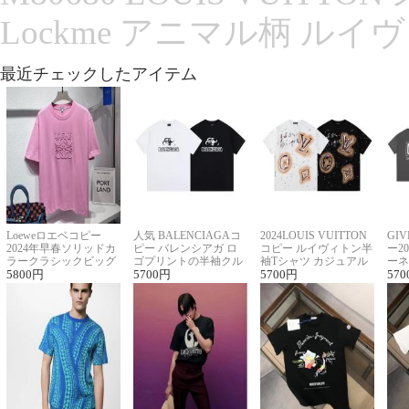
Lockme アニマル柄 ルイ
最近チェックしたアイテム
Loeweロエベコピー
人気 BALENCIAGAコ
2024LOUIS VUITTON
GI
2024年早春ソリッドカ
ピー バレンシアガ ロ
コピー ルイヴィトン半
ー2
ラークラシックビッグ
ゴプリントの半袖クル
袖Tシャツ カジュアル
ーネ
ロゴ刺繍Tシャツ
5800
円
ーネックTシャツ
5700
円
に馴染む 2色展開
5700
円
ー 
570