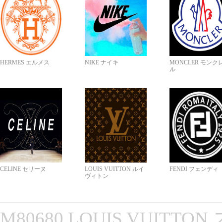
HERMES エルメス
NIKE ナイキ
MONCLER モンク
ル
CELINE セリーヌ
LOUIS VUITTON ルイ
FENDI フェンディ
ヴィトン
M80680 LOUIS VUITT