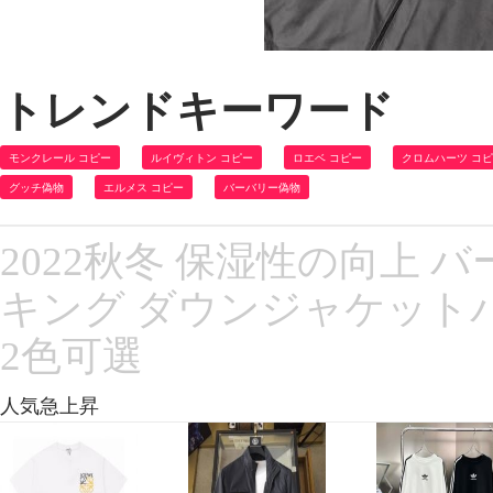
トレンドキーワード
モンクレール コピー
ルイヴィトン コピー
ロエベ コピー
クロムハーツ コ
グッチ偽物
エルメス コピー
バーバリー偽物
2022秋冬 保湿性の向上 バ
キング ダウンジャケット
2色可選
人気急上昇