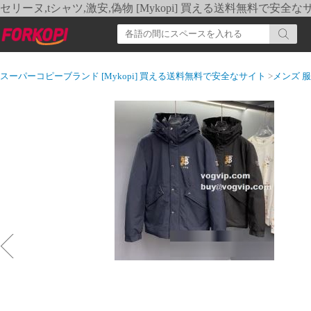
セリーヌ,tシャツ,激安,偽物 [Mykopi] 買える送料無料で安全な
スーパーコピーブランド [Mykopi] 買える送料無料で安全なサイト
>
メンズ 服