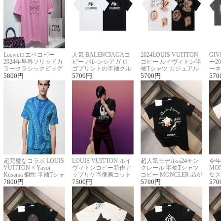
Loeweロエベコピー
人気 BALENCIAGAコ
2024LOUIS VUITTON
GI
2024年早春ソリッドカ
ピー バレンシアガ ロ
コピー ルイヴィトン半
ー2
ラークラシックビッグ
ゴプリントの半袖クル
袖Tシャツ カジュアル
ーネ
ロゴ刺繍Tシャツ
5800
円
ーネックTシャツ
5700
円
に馴染む 2色展開
5700
円
ー 
570
超完璧なコラボ LOUIS
LOUIS VUITTON ルイ
超人気モデルss24モン
今年
VUITTON × Yayoi
ヴィトンコピー新作ア
クレール 半袖Tシャツ
MO
Kusama 個性 半袖Tシャ
ップリケ肖像画コット
コピー MONCLER 品が
なス
ツコピー男女兼用
7800
円
ンニット半袖Tシャツ
7500
円
良く見た目
5700
円
ルコ
570