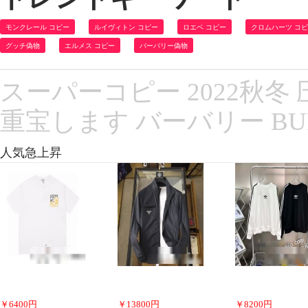
モンクレール コピー
ルイヴィトン コピー
ロエベ コピー
クロムハーツ コ
グッチ偽物
エルメス コピー
バーバリー偽物
スーパーコピー 2022秋
重宝します バーバリー BU
人気急上昇
￥
6400
円
￥
13800
円
￥
8200
円