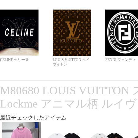
CELINE セリーヌ
LOUIS VUITTON ルイ
FENDI フェンディ
ヴィトン
M80680 LOUIS VUITT
Lockme アニマル柄 ルイ
最近チェックしたアイテム