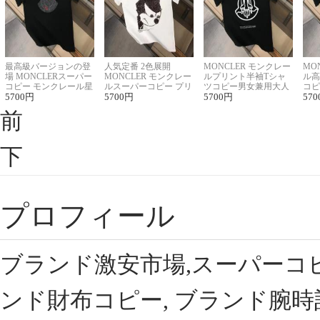
最高級バージョンの登
人気定番 2色展開
MONCLER モンクレー
MO
場 MONCLERスーパー
MONCLER モンクレー
ルプリント半袖Tシャ
ル高
コピー モンクレール星
ルスーパーコピー プリ
ツコピー男女兼用大人
コピ
座半袖Tシャツ
5700
円
ント半袖Tシャツ
5700
円
可愛い春夏コーデ
5700
円
ィブ
570
前
下
プロフィール
ブランド激安市場,スーパーコ
ンド財布コピー, ブランド腕時