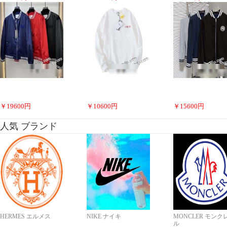
￥
19600
円
￥
10600
円
￥
15600
円
人気 ブランド
HERMES エルメス
NIKE ナイキ
MONCLER モンク
ル