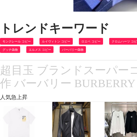
トレンドキーワード
モンクレール コピー
ルイヴィトン コピー
ロエベ コピー
クロムハーツ コ
グッチ偽物
エルメス コピー
バーバリー偽物
超目玉 ブランドスーパーコピ
作 バーバリー BURBERR
人気急上昇