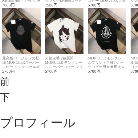
Kusama 個性 半袖Tシャ
ップリケ肖像画コット
コピー MONCLER 品が
なス
ツコピー男女兼用
7800
円
ンニット半袖Tシャツ
7500
円
良く見た目
5700
円
ルコ
570
最高級バージョンの登
人気定番 2色展開
MONCLER モンクレー
MO
場 MONCLERスーパー
MONCLER モンクレー
ルプリント半袖Tシャ
ル高
コピー モンクレール星
ルスーパーコピー プリ
ツコピー男女兼用大人
コピ
座半袖Tシャツ
5700
円
ント半袖Tシャツ
5700
円
可愛い春夏コーデ
5700
円
ィブ
570
前
下
プロフィール