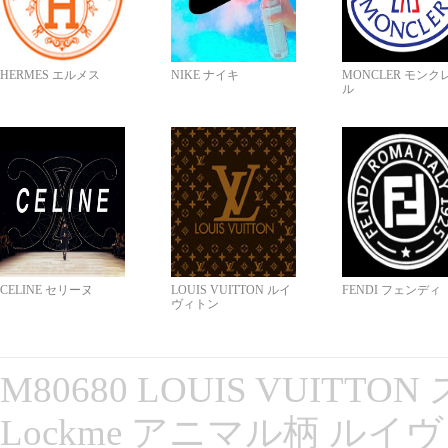
HERMES エルメス
NIKE ナイキ
MONCLER モンク
ル
CELINE セリーヌ
LOUIS VUITTON ルイ
FENDI フェンディ
ヴィトン
M80680 LOUIS VUITT
Lockme アニマル柄 ルイ