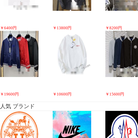
￥
6400
円
￥
13800
円
￥
8200
円
￥
19600
円
￥
10600
円
￥
15600
円
人気 ブランド