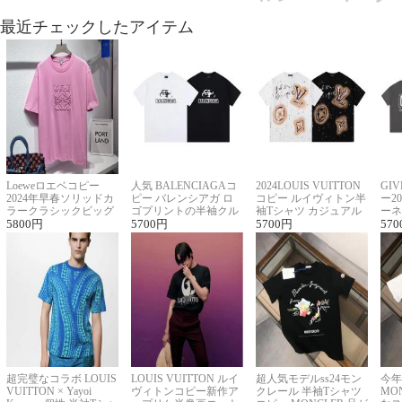
最近チェックしたアイテム
Loeweロエベコピー
人気 BALENCIAGAコ
2024LOUIS VUITTON
GI
2024年早春ソリッドカ
ピー バレンシアガ ロ
コピー ルイヴィトン半
ー2
ラークラシックビッグ
ゴプリントの半袖クル
袖Tシャツ カジュアル
ーネ
ロゴ刺繍Tシャツ
5800
円
ーネックTシャツ
5700
円
に馴染む 2色展開
5700
円
ー 
570
超完璧なコラボ LOUIS
LOUIS VUITTON ルイ
超人気モデルss24モン
今年
VUITTON × Yayoi
ヴィトンコピー新作ア
クレール 半袖Tシャツ
MO