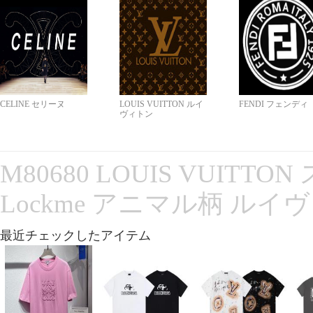
CELINE セリーヌ
LOUIS VUITTON ルイ
FENDI フェンディ
ヴィトン
M80680 LOUIS VUITT
Lockme アニマル柄 ルイ
最近チェックしたアイテム