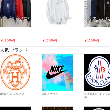
￥
19600
円
￥
10600
円
￥
15600
円
人気 ブランド
HERMES エルメス
NIKE ナイキ
MONCLER モンク
ル