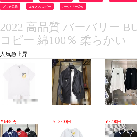
グッチ偽物
エルメス コピー
バーバリー偽物
2022 高品質 バーバリー B
コピー 綿100％ 柔らかい
人気急上昇
￥
6400
円
￥
13800
円
￥
8200
円