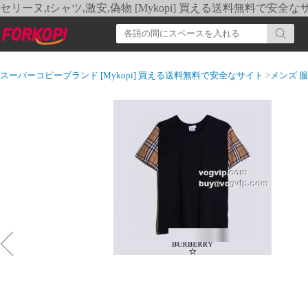
セリーヌ,tシャツ,激安,偽物 [Mykopi] 買える送料無料で安全な
スーパーコピーブランド [Mykopi] 買える送料無料で安全なサイト
>
メンズ 服