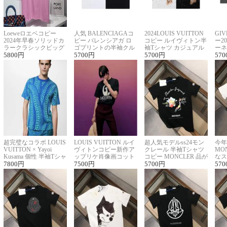
Loeweロエベコピー
人気 BALENCIAGAコ
2024LOUIS VUITTON
GI
2024年早春ソリッドカ
ピー バレンシアガ ロ
コピー ルイヴィトン半
ー2
ラークラシックビッグ
ゴプリントの半袖クル
袖Tシャツ カジュアル
ーネ
ロゴ刺繍Tシャツ
5800
円
ーネックTシャツ
5700
円
に馴染む 2色展開
5700
円
ー 
570
超完璧なコラボ LOUIS
LOUIS VUITTON ルイ
超人気モデルss24モン
今年
VUITTON × Yayoi
ヴィトンコピー新作ア
クレール 半袖Tシャツ
MO
Kusama 個性 半袖Tシャ
ップリケ肖像画コット
コピー MONCLER 品が
なス
ツコピー男女兼用
7800
円
ンニット半袖Tシャツ
7500
円
良く見た目
5700
円
ルコ
570