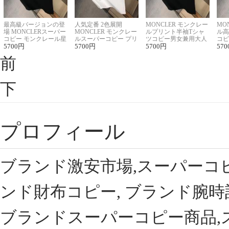
最高級バージョンの登
人気定番 2色展開
MONCLER モンクレー
MO
場 MONCLERスーパー
MONCLER モンクレー
ルプリント半袖Tシャ
ル高
コピー モンクレール星
ルスーパーコピー プリ
ツコピー男女兼用大人
コピ
座半袖Tシャツ
5700
円
ント半袖Tシャツ
5700
円
可愛い春夏コーデ
5700
円
ィブ
570
前
下
プロフィール
ブランド激安市場,スーパーコ
ンド財布コピー, ブランド腕時
ブランドスーパーコピー商品,