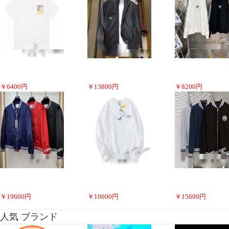
￥
6400
円
￥
13800
円
￥
8200
円
￥
19600
円
￥
10600
円
￥
15600
円
人気 ブランド