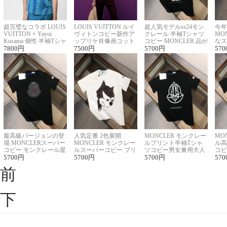
超完璧なコラボ LOUIS
LOUIS VUITTON ルイ
超人気モデルss24モン
今年
VUITTON × Yayoi
ヴィトンコピー新作ア
クレール 半袖Tシャツ
MO
Kusama 個性 半袖Tシャ
ップリケ肖像画コット
コピー MONCLER 品が
なス
ツコピー男女兼用
7800
円
ンニット半袖Tシャツ
7500
円
良く見た目
5700
円
ルコ
570
最高級バージョンの登
人気定番 2色展開
MONCLER モンクレー
MO
場 MONCLERスーパー
MONCLER モンクレー
ルプリント半袖Tシャ
ル高
コピー モンクレール星
ルスーパーコピー プリ
ツコピー男女兼用大人
コピ
座半袖Tシャツ
5700
円
ント半袖Tシャツ
5700
円
可愛い春夏コーデ
5700
円
ィブ
570
前
下