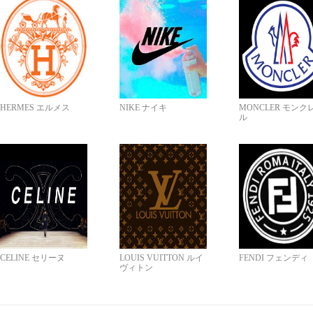
HERMES エルメス
NIKE ナイキ
MONCLER モンク
ル
CELINE セリーヌ
LOUIS VUITTON ルイ
FENDI フェンディ
ヴィトン