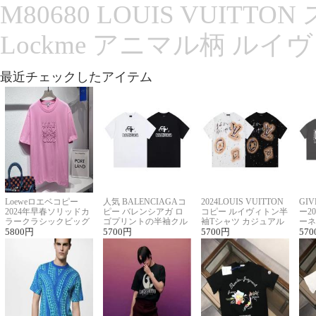
M80680 LOUIS VUITT
Lockme アニマル柄 ルイ
最近チェックしたアイテム
Loeweロエベコピー
人気 BALENCIAGAコ
2024LOUIS VUITTON
GI
2024年早春ソリッドカ
ピー バレンシアガ ロ
コピー ルイヴィトン半
ー2
ラークラシックビッグ
ゴプリントの半袖クル
袖Tシャツ カジュアル
ーネ
ロゴ刺繍Tシャツ
5800
円
ーネックTシャツ
5700
円
に馴染む 2色展開
5700
円
ー 
570