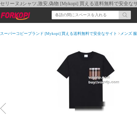
セリーヌ,tシャツ,激安,偽物 [Mykopi] 買える送料無料で安全な
スーパーコピーブランド [Mykopi] 買える送料無料で安全なサイト
>
メンズ 服