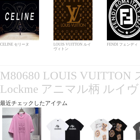
CELINE セリーヌ
LOUIS VUITTON ルイ
FENDI フェンディ
ヴィトン
M80680 LOUIS VUITT
Lockme アニマル柄 ルイ
最近チェックしたアイテム