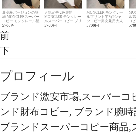
最高級バージョンの登
人気定番 2色展開
MONCLER モンクレー
MO
場 MONCLERスーパー
MONCLER モンクレー
ルプリント半袖Tシャ
ル高
コピー モンクレール星
ルスーパーコピー プリ
ツコピー男女兼用大人
コピ
座半袖Tシャツ
5700
円
ント半袖Tシャツ
5700
円
可愛い春夏コーデ
5700
円
ィブ
570
前
下
プロフィール
ブランド激安市場,スーパーコ
ンド財布コピー, ブランド腕時
ブランドスーパーコピー商品,