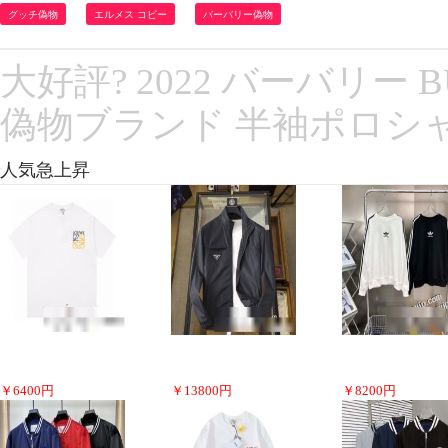
グッチ偽物
エルメス コピー
バーバリー偽物
大好評? 2022 バーバリー
偽物ブランド 半袖ポロシャ
人気急上昇
￥
6400
円
￥
13800
円
￥
8200
円