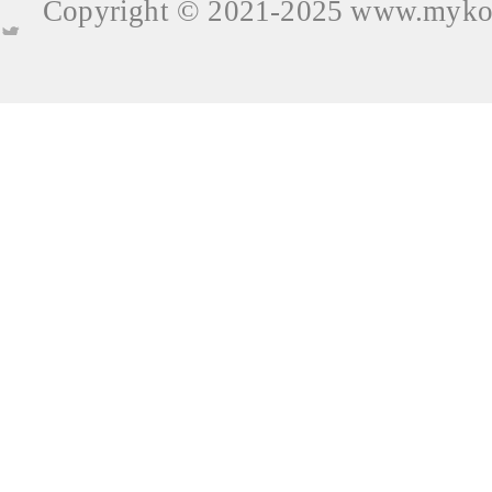
Copyright © 2021-2025
www.mykop