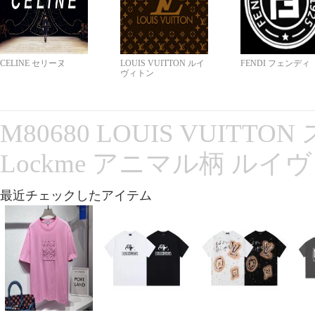
CELINE セリーヌ
LOUIS VUITTON ルイ
FENDI フェンディ
ヴィトン
M80680 LOUIS VUITT
Lockme アニマル柄 ルイ
最近チェックしたアイテム