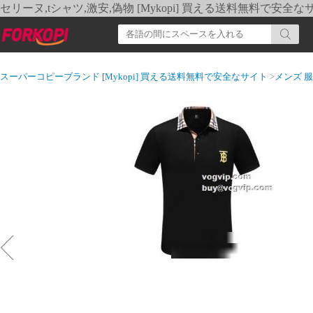
セリーヌ,tシャツ,激安,偽物 [Mykopi] 買える送料無料で安全な
スーパーコピーブランド [Mykopi] 買える送料無料で安全なサイト
>
メンズ 服