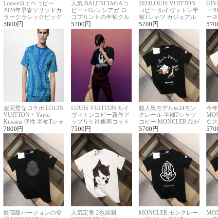
Loeweロエベコピー
人気 BALENCIAGAコ
2024LOUIS VUITTON
GI
2024年早春ソリッドカ
ピー バレンシアガ ロ
コピー ルイヴィトン半
ー2
ラークラシックビッグ
ゴプリントの半袖クル
袖Tシャツ カジュアル
ーネ
ロゴ刺繍Tシャツ
5800
円
ーネックTシャツ
5700
円
に馴染む 2色展開
5700
円
ー 
570
超完璧なコラボ LOUIS
LOUIS VUITTON ルイ
超人気モデルss24モン
今年
VUITTON × Yayoi
ヴィトンコピー新作ア
クレール 半袖Tシャツ
MO
Kusama 個性 半袖Tシャ
ップリケ肖像画コット
コピー MONCLER 品が
なス
ツコピー男女兼用
7800
円
ンニット半袖Tシャツ
7500
円
良く見た目
5700
円
ルコ
570
最高級バージョンの登
人気定番 2色展開
MONCLER モンクレー
MO