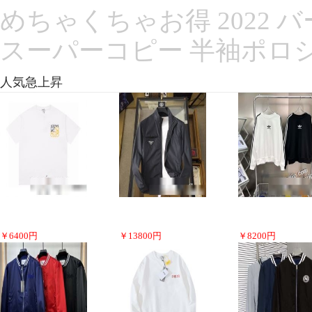
めちゃくちゃお得 2022 バ
スーパーコピー 半袖ポロシ
人気急上昇
￥
6400
円
￥
13800
円
￥
8200
円