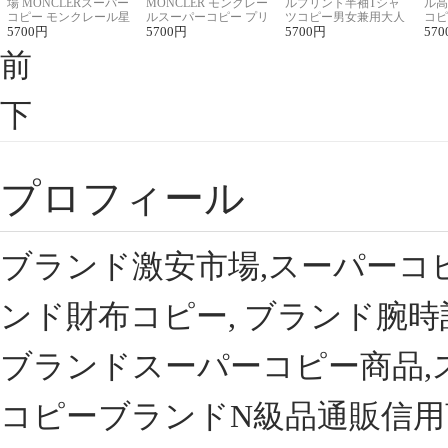
場 MONCLERスーパー
MONCLER モンクレー
ルプリント半袖Tシャ
ル高
コピー モンクレール星
ルスーパーコピー プリ
ツコピー男女兼用大人
コピ
座半袖Tシャツ
5700
円
ント半袖Tシャツ
5700
円
可愛い春夏コーデ
5700
円
ィブ
570
前
下
プロフィール
ブランド激安市場,スーパーコ
ンド財布コピー, ブランド腕時
ブランドスーパーコピー商品,
コピーブランドN級品通販信用