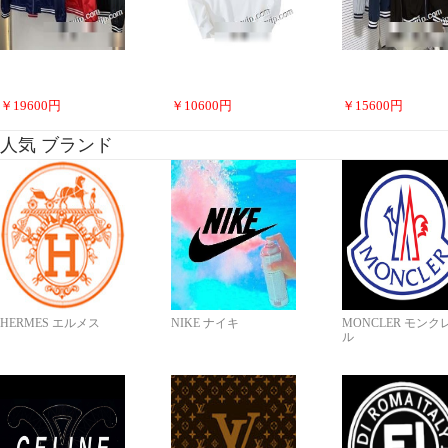
￥
19600
円
￥
10600
円
￥
15600
円
人気 ブランド
HERMES エルメス
NIKE ナイキ
MONCLER モンク
ル