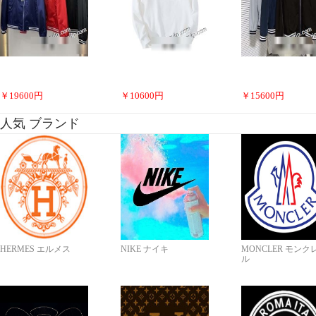
￥
19600
円
￥
10600
円
￥
15600
円
人気 ブランド
HERMES エルメス
NIKE ナイキ
MONCLER モンク
ル