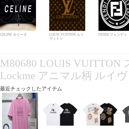
CELINE セリーヌ
LOUIS VUITTON ルイ
FENDI フェンディ
ヴィトン
M80680 LOUIS VUITT
Lockme アニマル柄 ルイ
最近チェックしたアイテム