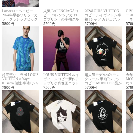
Loeweロエベコピー
人気 BALENCIAGAコ
2024LOUIS VUITTON
GI
2024年早春ソリッドカ
ピー バレンシアガ ロ
コピー ルイヴィトン半
ー2
ラークラシックビッグ
ゴプリントの半袖クル
袖Tシャツ カジュアル
ーネ
ロゴ刺繍Tシャツ
5800
円
ーネックTシャツ
5700
円
に馴染む 2色展開
5700
円
ー 
570
超完璧なコラボ LOUIS
LOUIS VUITTON ルイ
超人気モデルss24モン
今年
VUITTON × Yayoi
ヴィトンコピー新作ア
クレール 半袖Tシャツ
MO
Kusama 個性 半袖Tシャ
ップリケ肖像画コット
コピー MONCLER 品が
なス
ツコピー男女兼用
7800
円
ンニット半袖Tシャツ
7500
円
良く見た目
5700
円
ルコ
570