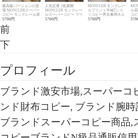
最高級バージョンの登
人気定番 2色展開
MONCLER モンクレー
MO
場 MONCLERスーパー
MONCLER モンクレー
ルプリント半袖Tシャ
ル高
コピー モンクレール星
ルスーパーコピー プリ
ツコピー男女兼用大人
コピ
座半袖Tシャツ
5700
円
ント半袖Tシャツ
5700
円
可愛い春夏コーデ
5700
円
ィブ
570
前
下
プロフィール
ブランド激安市場,スーパーコ
ンド財布コピー, ブランド腕時
ブランドスーパーコピー商品,
コピーブランドN級品通販信用