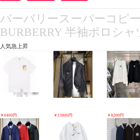
バーバリースーパーコピー 
BURBERRY 半袖ポロシャ
人気急上昇
￥
6400
円
￥
13800
円
￥
8200
円