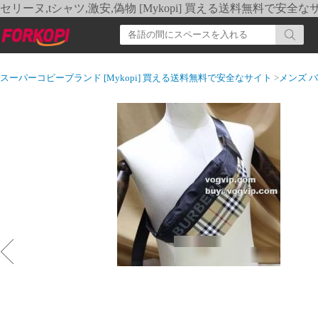
セリーヌ,tシャツ,激安,偽物 [Mykopi] 買える送料無料で安全な
スーパーコピーブランド [Mykopi] 買える送料無料で安全なサイト
>
メンズ 