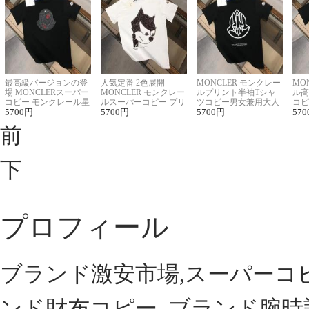
最高級バージョンの登
人気定番 2色展開
MONCLER モンクレー
MO
場 MONCLERスーパー
MONCLER モンクレー
ルプリント半袖Tシャ
ル高
コピー モンクレール星
ルスーパーコピー プリ
ツコピー男女兼用大人
コピ
座半袖Tシャツ
5700
円
ント半袖Tシャツ
5700
円
可愛い春夏コーデ
5700
円
ィブ
570
前
下
プロフィール
ブランド激安市場,スーパーコ
ンド財布コピー, ブランド腕時