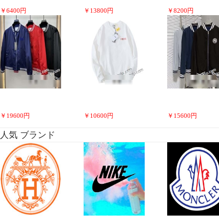
￥
6400
円
￥
13800
円
￥
8200
円
￥
19600
円
￥
10600
円
￥
15600
円
人気 ブランド