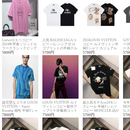
Loeweロエベコピー
人気 BALENCIAGAコ
2024LOUIS VUITTON
GI
2024年早春ソリッドカ
ピー バレンシアガ ロ
コピー ルイヴィトン半
ー2
ラークラシックビッグ
ゴプリントの半袖クル
袖Tシャツ カジュアル
ーネ
ロゴ刺繍Tシャツ
5800
円
ーネックTシャツ
5700
円
に馴染む 2色展開
5700
円
ー 
570
超完璧なコラボ LOUIS
LOUIS VUITTON ルイ
超人気モデルss24モン
今年
VUITTON × Yayoi
ヴィトンコピー新作ア
クレール 半袖Tシャツ
MO
Kusama 個性 半袖Tシャ
ップリケ肖像画コット
コピー MONCLER 品が
なス
ツコピー男女兼用
7800
円
ンニット半袖Tシャツ
7500
円
良く見た目
5700
円
ルコ
570