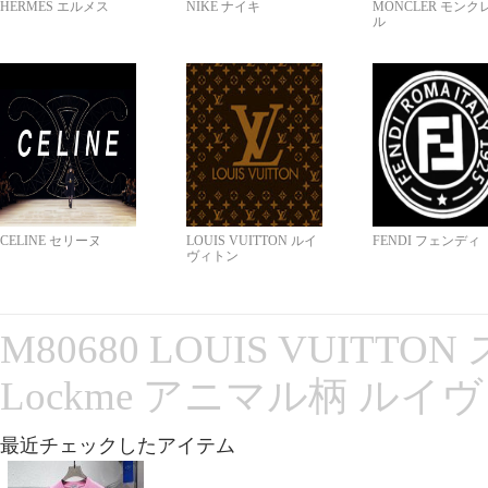
HERMES エルメス
NIKE ナイキ
MONCLER モンク
ル
CELINE セリーヌ
LOUIS VUITTON ルイ
FENDI フェンディ
ヴィトン
M80680 LOUIS VUITT
Lockme アニマル柄 ルイ
最近チェックしたアイテム