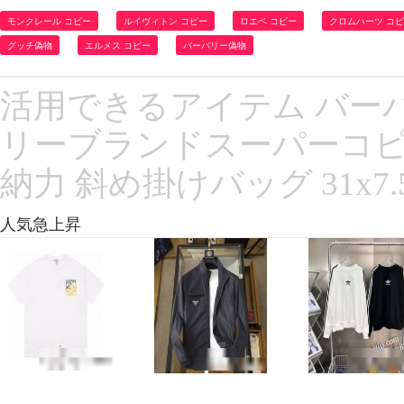
モンクレール コピー
ルイヴィトン コピー
ロエベ コピー
クロムハーツ コ
グッチ偽物
エルメス コピー
バーバリー偽物
活用できるアイテム バーバリー
リーブランドスーパーコピ
納力 斜め掛けバッグ 31x7.5
人気急上昇