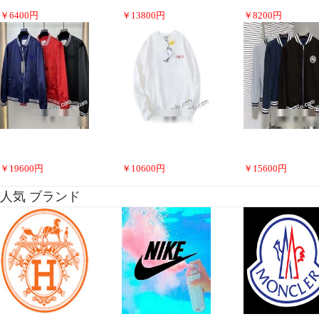
￥
6400
円
￥
13800
円
￥
8200
円
￥
19600
円
￥
10600
円
￥
15600
円
人気 ブランド