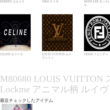
HERMES エルメス
NIKE ナイキ
MONCLER モンク
ル
CELINE セリーヌ
LOUIS VUITTON ルイ
FENDI フェンディ
ヴィトン
M80680 LOUIS VUITT
Lockme アニマル柄 ルイ
最近チェックしたアイテム