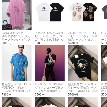
Loeweロエベコピー
人気 BALENCIAGAコ
2024LOUIS VUITTON
GI
2024年早春ソリッドカ
ピー バレンシアガ ロ
コピー ルイヴィトン半
ー2
ラークラシックビッグ
ゴプリントの半袖クル
袖Tシャツ カジュアル
ーネ
ロゴ刺繍Tシャツ
5800
円
ーネックTシャツ
5700
円
に馴染む 2色展開
5700
円
ー 
570
超完璧なコラボ LOUIS
LOUIS VUITTON ルイ
超人気モデルss24モン
今年
VUITTON × Yayoi
ヴィトンコピー新作ア
クレール 半袖Tシャツ
MO
Kusama 個性 半袖Tシャ
ップリケ肖像画コット
コピー MONCLER 品が
なス
ツコピー男女兼用
7800
円
ンニット半袖Tシャツ
7500
円
良く見た目
5700
円
ルコ
570