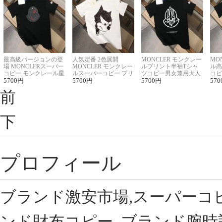
最高級バージョンの登
人気定番 2色展開
MONCLER モンクレー
MO
場 MONCLERスーパー
MONCLER モンクレー
ルプリント半袖Tシャ
ル高
コピー モンクレール星
ルスーパーコピー プリ
ツコピー男女兼用大人
コピ
座半袖Tシャツ
5700
円
ント半袖Tシャツ
5700
円
可愛い春夏コーデ
5700
円
ィブ
570
前
下
プロフィール
ブランド激安市場,スーパーコ
ンド財布コピー, ブランド腕時