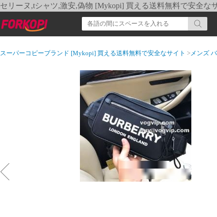
セリーヌ,tシャツ,激安,偽物 [Mykopi] 買える送料無料で安全な
スーパーコピーブランド [Mykopi] 買える送料無料で安全なサイト
>
メンズ 