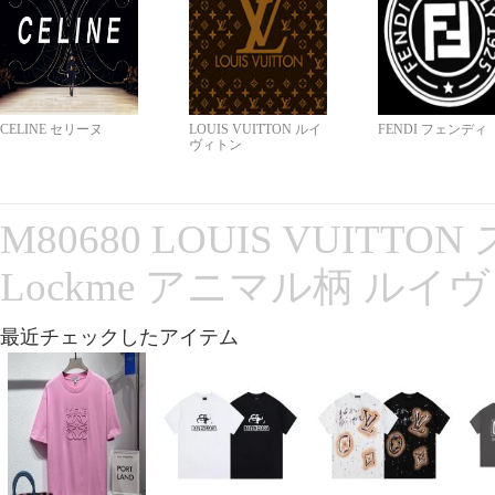
CELINE セリーヌ
LOUIS VUITTON ルイ
FENDI フェンディ
ヴィトン
M80680 LOUIS VUITT
Lockme アニマル柄 ルイ
最近チェックしたアイテム