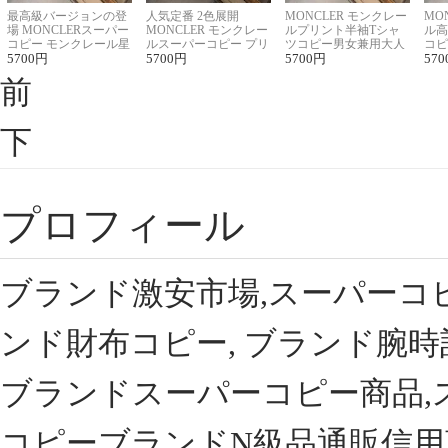
最高級バージョンの登
人気定番 2色展開
MONCLER モンクレー
MO
場 MONCLERスーパー
MONCLER モンクレー
ルプリント半袖Tシャ
ル高
コピー モンクレール星
ルスーパーコピー プリ
ツコピー男女兼用大人
コピ
座半袖Tシャツ
5700
円
ント半袖Tシャツ
5700
円
可愛い春夏コーデ
5700
円
ィブ
570
前
下
プロフィール
ブランド激安市場,スーパーコ
ンド財布コピー, ブランド腕時
ブランドスーパーコピー商品,
コピーブランドN級品通販信用