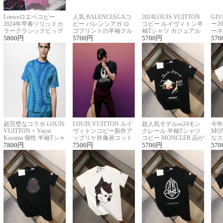
Loeweロエベコピー
人気 BALENCIAGAコ
2024LOUIS VUITTON
GI
2024年早春ソリッドカ
ピー バレンシアガ ロ
コピー ルイヴィトン半
ー2
ラークラシックビッグ
ゴプリントの半袖クル
袖Tシャツ カジュアル
ーネ
ロゴ刺繍Tシャツ
5800
円
ーネックTシャツ
5700
円
に馴染む 2色展開
5700
円
ー 
570
超完璧なコラボ LOUIS
LOUIS VUITTON ルイ
超人気モデルss24モン
今年
VUITTON × Yayoi
ヴィトンコピー新作ア
クレール 半袖Tシャツ
MO
Kusama 個性 半袖Tシャ
ップリケ肖像画コット
コピー MONCLER 品が
なス
ツコピー男女兼用
7800
円
ンニット半袖Tシャツ
7500
円
良く見た目
5700
円
ルコ
570