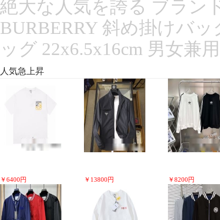
絶大な人気を誇る ブランドコ
BURBERRY 斜め掛けバ
ッグ 22x6.5x16cm 男女
人気急上昇
￥
6400
円
￥
13800
円
￥
8200
円