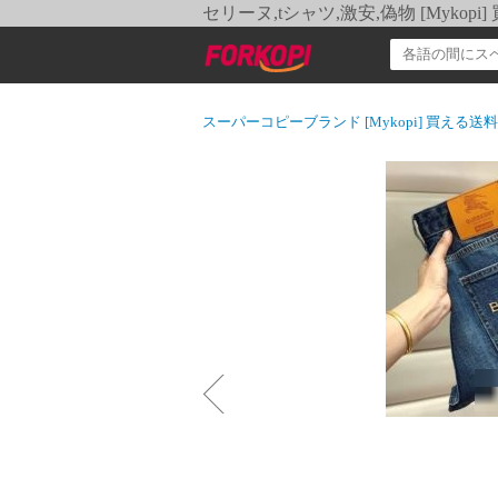
セリーヌ,tシャツ,激安,偽物 [Myko
スーパーコピーブランド [Mykopi] 買える