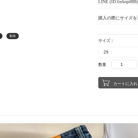
LINE (ID:forkopi
購入の際にサイズを
動画
サイズ：
数量