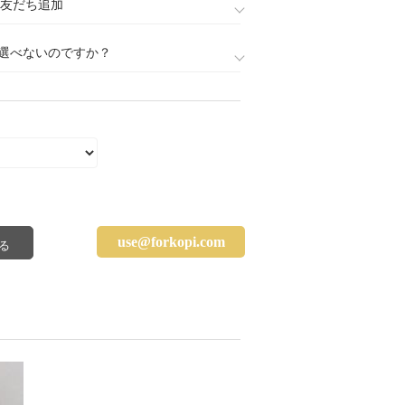
888)友だち追加
選べないのですか？
use@forkopi.com