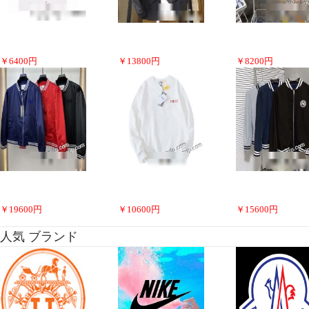
￥
6400
円
￥
13800
円
￥
8200
円
￥
19600
円
￥
10600
円
￥
15600
円
人気 ブランド