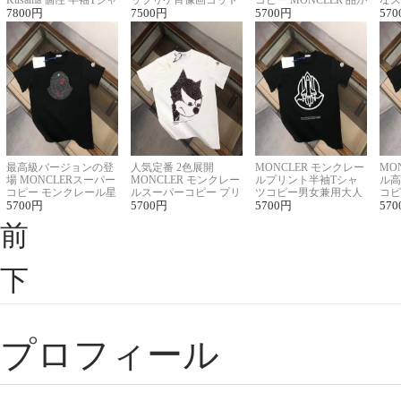
Kusama 個性 半袖Tシャ
ップリケ肖像画コット
コピー MONCLER 品が
なス
ツコピー男女兼用
7800
円
ンニット半袖Tシャツ
7500
円
良く見た目
5700
円
ルコ
570
最高級バージョンの登
人気定番 2色展開
MONCLER モンクレー
MO
場 MONCLERスーパー
MONCLER モンクレー
ルプリント半袖Tシャ
ル高
コピー モンクレール星
ルスーパーコピー プリ
ツコピー男女兼用大人
コピ
座半袖Tシャツ
5700
円
ント半袖Tシャツ
5700
円
可愛い春夏コーデ
5700
円
ィブ
570
前
下
プロフィール