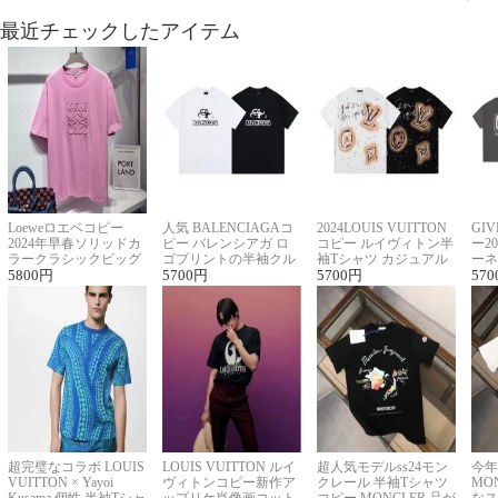
最近チェックしたアイテム
Loeweロエベコピー
人気 BALENCIAGAコ
2024LOUIS VUITTON
GI
2024年早春ソリッドカ
ピー バレンシアガ ロ
コピー ルイヴィトン半
ー2
ラークラシックビッグ
ゴプリントの半袖クル
袖Tシャツ カジュアル
ーネ
ロゴ刺繍Tシャツ
5800
円
ーネックTシャツ
5700
円
に馴染む 2色展開
5700
円
ー 
570
超完璧なコラボ LOUIS
LOUIS VUITTON ルイ
超人気モデルss24モン
今年
VUITTON × Yayoi
ヴィトンコピー新作ア
クレール 半袖Tシャツ
MO