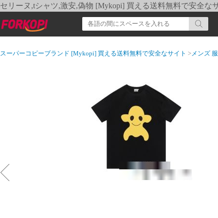
セリーヌ,tシャツ,激安,偽物 [Mykopi] 買える送料無料で安全な
スーパーコピーブランド [Mykopi] 買える送料無料で安全なサイト
>
メンズ 服