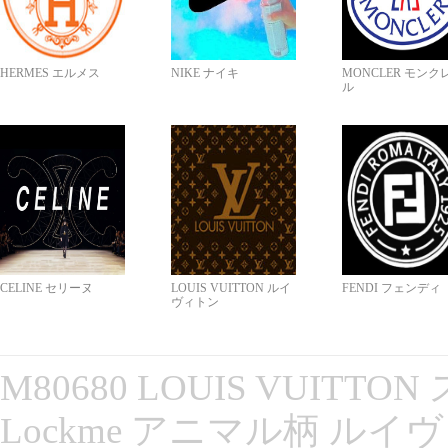
HERMES エルメス
NIKE ナイキ
MONCLER モンク
ル
CELINE セリーヌ
LOUIS VUITTON ルイ
FENDI フェンディ
ヴィトン
M80680 LOUIS VUITT
Lockme アニマル柄 ルイ