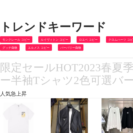
トレンドキーワード
モンクレール コピー
ルイヴィトン コピー
ロエベ コピー
クロムハーツ コ
グッチ偽物
エルメス コピー
バーバリー偽物
限定セールHOT2023春夏
ー半袖Tシャツ2色可選バ
人気急上昇