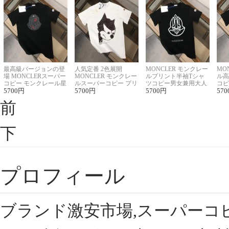
最高級バージョンの登
人気定番 2色展開
MONCLER モンクレー
MO
場 MONCLERスーパー
MONCLER モンクレー
ルプリント半袖Tシャ
ル高
コピー モンクレール星
ルスーパーコピー プリ
ツコピー男女兼用大人
コピ
座半袖Tシャツ
5700
円
ント半袖Tシャツ
5700
円
可愛い春夏コーデ
5700
円
ィブ
570
前
下
プロフィール
ブランド激安市場,スーパーコ