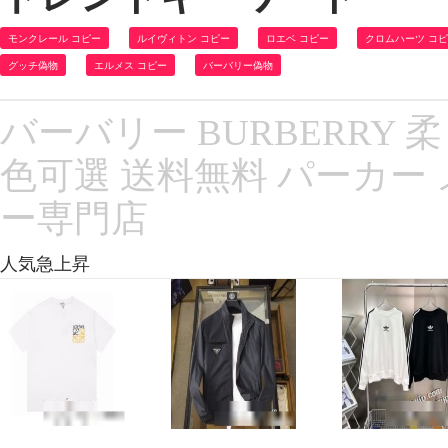
モンクレール コピー
ルイヴィトン コピー
ロエベ コピー
クロムハーツ コ
グッチ偽物
エルメス コピー
バーバリー偽物
バーバリー BURBERRY 柔
色可選 送料無料 パーカー
ー専門店
人気急上昇