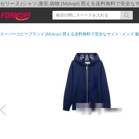
セリーヌ,tシャツ,激安,偽物 [Mykopi] 買える送料無料で安全な
スーパーコピーブランド [Mykopi] 買える送料無料で安全なサイト
>
メンズ 服