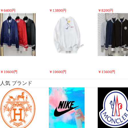
￥
6400
円
￥
13800
円
￥
8200
円
￥
19600
円
￥
10600
円
￥
15600
円
人気 ブランド