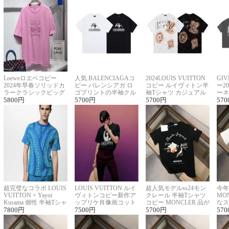
Loeweロエベコピー
人気 BALENCIAGAコ
2024LOUIS VUITTON
GI
2024年早春ソリッドカ
ピー バレンシアガ ロ
コピー ルイヴィトン半
ー2
ラークラシックビッグ
ゴプリントの半袖クル
袖Tシャツ カジュアル
ーネ
ロゴ刺繍Tシャツ
5800
円
ーネックTシャツ
5700
円
に馴染む 2色展開
5700
円
ー 
570
超完璧なコラボ LOUIS
LOUIS VUITTON ルイ
超人気モデルss24モン
今年
VUITTON × Yayoi
ヴィトンコピー新作ア
クレール 半袖Tシャツ
MO
Kusama 個性 半袖Tシャ
ップリケ肖像画コット
コピー MONCLER 品が
なス
ツコピー男女兼用
7800
円
ンニット半袖Tシャツ
7500
円
良く見た目
5700
円
ルコ
570