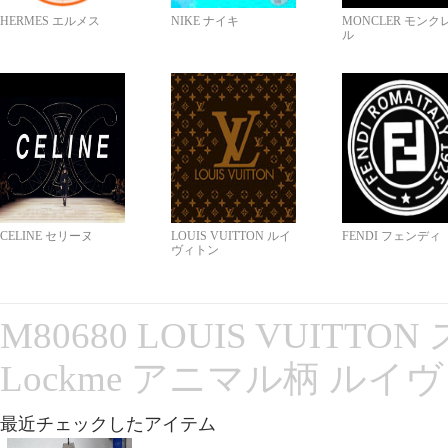
HERMES エルメス
NIKE ナイキ
MONCLER モンク
ル
CELINE セリーヌ
LOUIS VUITTON ルイ
FENDI フェンディ
ヴィトン
M80680 LOUIS VUITT
Lockme アニマル柄 ルイ
最近チェックしたアイテム